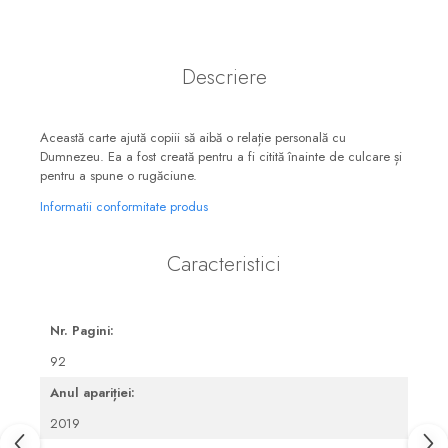
Consiliere
Lucrarea cu Copiii și Tinerii
Grupuri Mici
Descriere
Închinare prin Muzică
Apologetică
Această carte ajută copiii să aibă o relație personală cu
Dumnezeu. Ea a fost creată pentru a fi citită înainte de culcare și
Devoționale/Meditații
pentru a spune o rugăciune.
Biblice
Informatii conformitate produs
Finanțe
Caracteristici
Romane, Nuvele și Povestiri
Biografii
Reviste
Nr. Pagini:
92
Poezii
Anul apariției:
2019