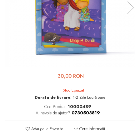
Viața de Familie
Parenting
Prietenie, Logodnă și
Căsătorie
Bărbați
Cărți de Colorat
Bebe
Femei
30,00 RON
Adolescenți și Tineri
Stoc Epuizat
Păstorirea Bisericii
Durata de livrare:
1-2 Zile Lucrătoare
Cod Produs:
10000489
Conducerea și Păstorirea
Ai nevoie de ajutor?
0730503819
Bisericii
Lideri
Adauga la Favorite
Cere informatii
Predicare