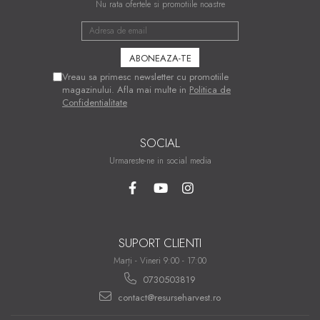
Nu rata ofertele si promotiile noastre
Vreau sa primesc newsletter cu promotiile
magazinului. Afla mai multe in
Politica de
Confidentialitate
SOCIAL
Urmareste-ne in social media
SUPORT CLIENTI
Marți - Vineri 9:00 - 17:00
0730503819
contact@resurseharvest.ro