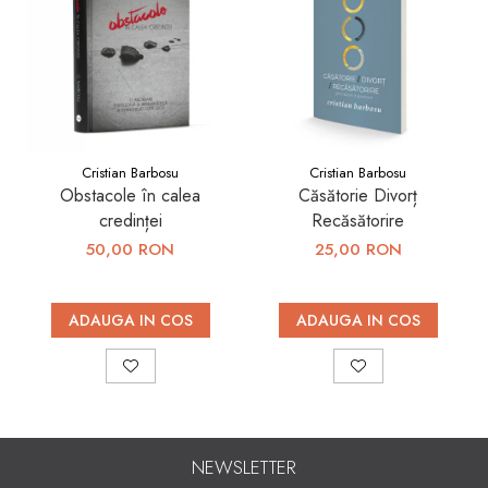
Cristian Barbosu
Cristian Barbosu
Obstacole în calea
Căsătorie Divorț
credinței
Recăsătorire
50,00 RON
25,00 RON
ADAUGA IN COS
ADAUGA IN COS
NEWSLETTER