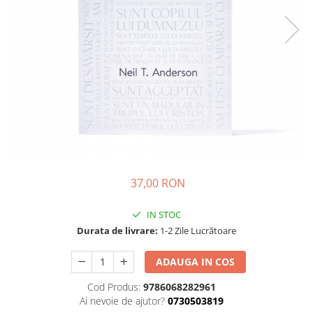
Parenting
Prietenie, Logodnă și Căsătorie
Bărbați
Cărți de Colorat
Bebe
Femei
Adolescenți și Tineri
Păstorirea Bisericii
Conducerea și Păstorirea Bisericii
37,00 RON
Lideri
Predicare
IN STOC
Consiliere
Durata de livrare:
1-2 Zile Lucrătoare
Lucrarea cu Copiii și Tinerii
Grupuri Mici
ADAUGA IN COS
Închinare prin Muzică
Cod Produs:
9786068282961
Apologetică
Ai nevoie de ajutor?
0730503819