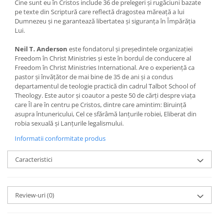
Cine sunt eu în Cristos include 36 de prelegeri şi rugăciuni bazate
pe texte din Scriptură care reflectă dragostea măreaţă a lui
Dumnezeu şi ne garantează libertatea şi siguranţa în Împărăţia
Lui.
Neil T. Anderson
este fondatorul şi preşedintele organizaţiei
Freedom în Christ Ministries şi este în bordul de conducere al
Freedom în Christ Ministries International. Are o experienţă ca
pastor şi învăţător de mai bine de 35 de ani şi a condus
departamentul de teologie practică din cadrul Talbot School of
Theology. Este autor şi coautor a peste 50 de cărţi despre viaţa
care Îl are în centru pe Cristos, dintre care amintim: Biruinţă
asupra întunericului, Cel ce sfărâmă lanţurile robiei, Eliberat din
robia sexuală şi Lanţurile legalismului.
Informatii conformitate produs
Caracteristici
Review-uri
(0)