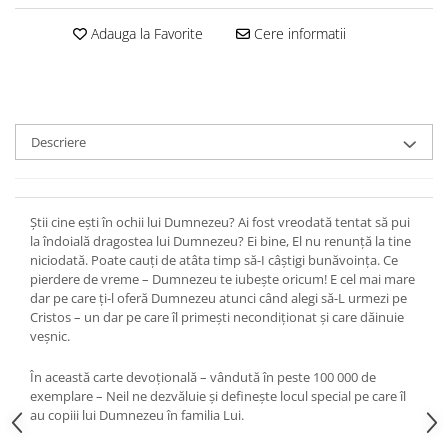
Devoționale/Meditații Biblice
Adauga la Favorite
Cere informatii
Finanțe
Romane, Nuvele și Povestiri
Biografii
Reviste
Descriere
Poezii
Ştii cine eşti în ochii lui Dumnezeu? Ai fost vreodată tentat să pui
la îndoială dragostea lui Dumnezeu? Ei bine, El nu renunţă la tine
niciodată. Poate cauţi de atâta timp să-I câştigi bunăvoinţa. Ce
pierdere de vreme – Dumnezeu te iubeşte oricum! E cel mai mare
dar pe care ţi-l oferă Dumnezeu atunci când alegi să-L urmezi pe
Cristos – un dar pe care îl primeşti necondiţionat şi care dăinuie
veşnic.
În această carte devoţională – vândută în peste 100 000 de
exemplare – Neil ne dezvăluie şi defineşte locul special pe care îl
au copiii lui Dumnezeu în familia Lui.