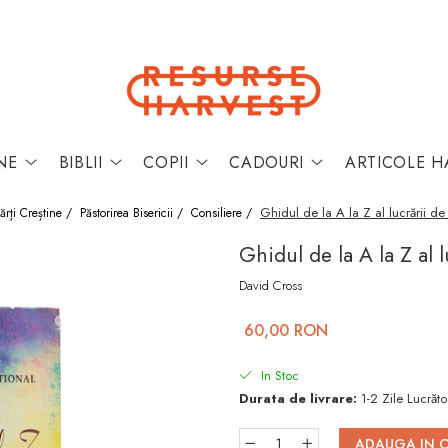
NE
BIBLII
COPII
CADOURI
ARTICOLE H
Ghidul de la A la Z al lucrării d
ărți Creștine /
Păstorirea Bisericii /
Consiliere /
Ghidul de la A la Z al 
David Cross
60,00 RON
In Stoc
Durata de livrare:
1-2 Zile Lucrăto
ADAUGA IN 