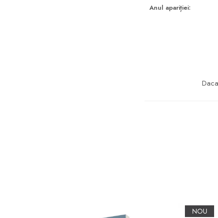
Anul apariției:
Daca 
NOU