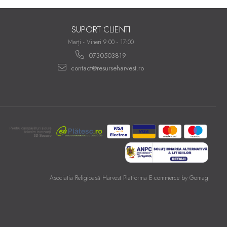
SUPORT CLIENTI
Marți - Vineri 9:00 - 17:00
0730503819
contact@resurseharvest.ro
Asociatia Religioasă Harvest
Platforma E-commerce by Gomag