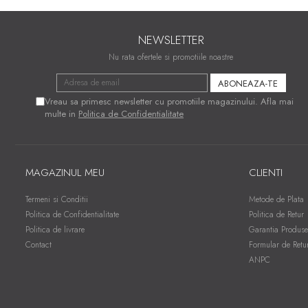
NEWSLETTER
Nu rata ofertele si promotiile noastre
Vreau sa primesc newsletter cu promotiile magazinului. Afla mai
multe in
Politica de Confidentialitate
MAGAZINUL MEU
CLIENTI
Termeni si Conditii
Metode de Plata
Politica de Confidentialitate
Politica de Retur
Politica de livrare
Garantia Produse
Contact
Formular de Retu
ANPC