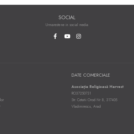
SOCIAL
Urmareste-ne in social media
DATE COMERCIALE
Asociația Religioasă Harvest
RO37250731
lor
Str. Cetatii Orod Nr 8, 317405
r
Vladimirescu, Arad