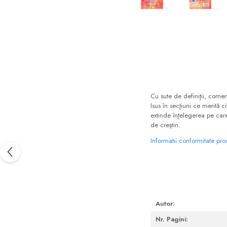
Consiliere
Lucrarea cu Copiii și Tinerii
Distribuie
pe
Grupuri Mici
Facebook
Închinare prin Muzică
Apologetică
Devoționale/Meditații
Biblice
Cu sute de definiţii, coment
Isus în secţiuni ce merită c
Finanțe
extinde înţelegerea pe care o
de creştin.
Romane, Nuvele și Povestiri
Informatii conformitate pr
Biografii
Reviste
Poezii
Autor:
Nr. Pagini: