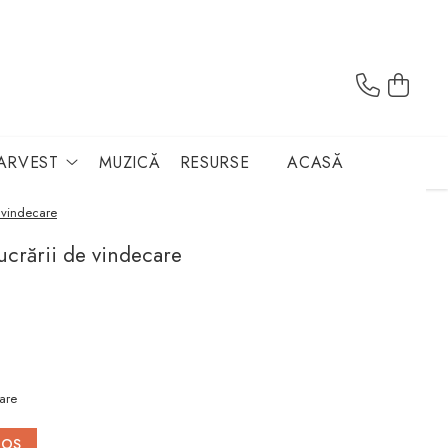
ARVEST
MUZICĂ
RESURSE
ACASĂ
e vindecare
lucrării de vindecare
are
COS