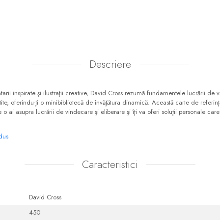
Descriere
arii inspirate şi ilustraţii creative, David Cross rezumă fundamentele lucrării de v
itite, oferindu-ţi o minibibliotecă de învăţătura dinamică. Această carte de referinţă
 ai asupra lucrării de vindecare şi eliberare şi îţi va oferi soluţii personale care s
odus
Caracteristici
David Cross
450