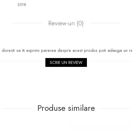
2018
Review-uri
(0)
doresti sa iti exprimi parerea despre acest produs poti adauga un r
SCRIE UN REVIEW
Produse similare