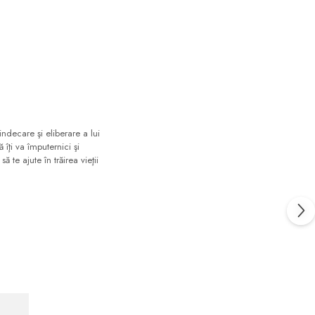
indecare şi eliberare a lui
 îţi va împuternici şi
ă te ajute în trăirea vieţii