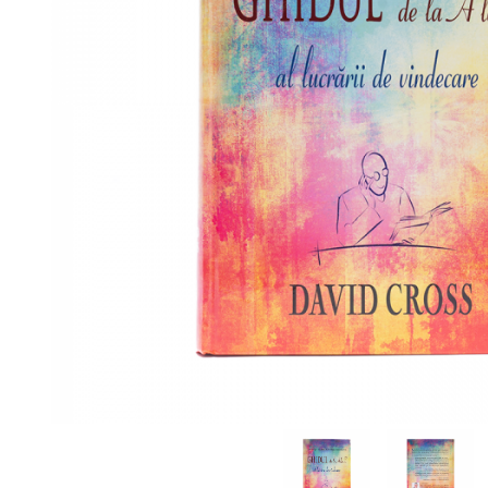
Viața de Familie
Parenting
Prietenie, Logodnă și
Căsătorie
Bărbați
Cărți de Colorat
Bebe
Femei
Adolescenți și Tineri
Păstorirea Bisericii
Conducerea și Păstorirea
Bisericii
Lideri
Predicare