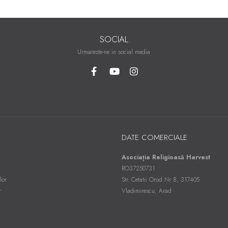
SOCIAL
Urmareste-ne in social media
DATE COMERCIALE
Asociația Religioasă Harvest
RO37250731
lor
Str. Cetatii Orod Nr 8, 317405
r
Vladimirescu, Arad