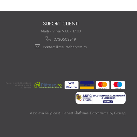
SUPORT CLIENTI
Marți - Vineri 9:00 - 17:00
0730503819
contact@resurseharvest.ro
Asociatia Religioasă Harvest
Platforma E-commerce by Gomag