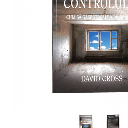
Viața de Familie
Parenting
Prietenie, Logodnă și
Căsătorie
Bărbați
Cărți de Colorat
Bebe
Femei
Adolescenți și Tineri
Păstorirea Bisericii
Conducerea și Păstorirea
Bisericii
Lideri
Predicare