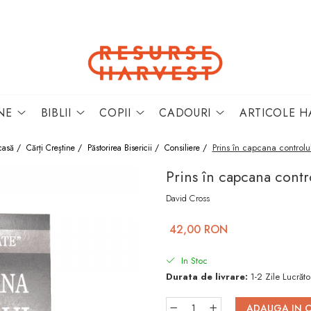
NE
BIBLII
COPII
CADOURI
ARTICOLE H
Prins în capcana controlu
casă /
Cărți Creștine /
Păstorirea Bisericii /
Consiliere /
Prins în capcana contr
David Cross
42,00 RON
In Stoc
Durata de livrare:
1-2 Zile Lucrăto
ADAUGA IN 