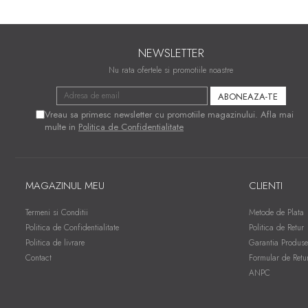
NEWSLETTER
Nu rata ofertele si promotiile noastre
Vreau sa primesc newsletter cu promotiile magazinului. Afla mai
multe in
Politica de Confidentialitate
MAGAZINUL MEU
CLIENTI
Termeni si Conditii
Metode de Plata
Politica de Confidentialitate
Politica de Retur
Politica de livrare
Garantia Produse
Contact
Formular de Retu
ANPC