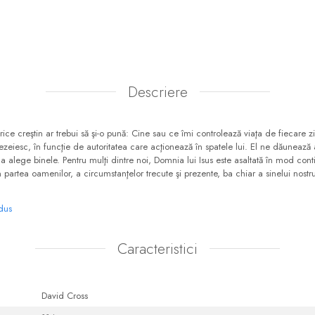
Descriere
rice creştin ar trebui să şi-o pună: Cine sau ce îmi controlează viaţa de fiecare z
esc, în funcţie de autoritatea care acţionează în spatele lui. El ne dăunează
a alege binele. Pentru mulţi dintre noi, Domnia lui Isus este asaltată în mod con
artea oamenilor, a circumstanţelor trecute şi prezente, ba chiar a sinelui nostru 
odus
Caracteristici
David Cross