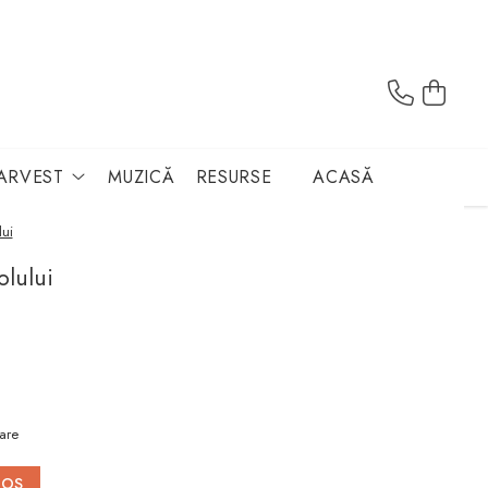
ARVEST
MUZICĂ
RESURSE
ACASĂ
lui
olului
are
COS