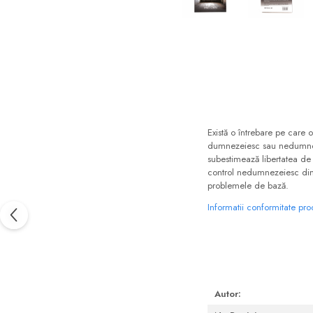
Consiliere
Lucrarea cu Copiii și Tinerii
Distribuie
pe
Grupuri Mici
Facebook
Închinare prin Muzică
Apologetică
Devoționale/Meditații
Biblice
Există o întrebare pe care o
dumnezeiesc sau nedumnezei
Finanțe
subestimează libertatea de 
control nedumnezeiesc din p
Romane, Nuvele și Povestiri
problemele de bază.
Biografii
Informatii conformitate pr
Reviste
Poezii
Autor: