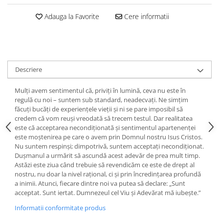
Devoționale/Meditații Biblice
Adauga la Favorite
Cere informatii
Finanțe
Romane, Nuvele și Povestiri
Biografii
Reviste
Descriere
Poezii
Mulţi avem sentimentul că, priviţi în lumină, ceva nu este în
regulă cu noi – suntem sub standard, neadecvaţi. Ne simţim
făcuţi bucăţi de experienţele vieţii şi ni se pare imposibil să
credem că vom reuşi vreodată să trecem testul. Dar realitatea
este că acceptarea necondiţionată şi sentimentul apartenenţei
este moştenirea pe care o avem prin Domnul nostru Isus Cristos.
Nu suntem respinşi; dimpotrivă, suntem acceptaţi necondiţionat.
Duşmanul a urmărit să ascundă acest adevăr de prea mult timp.
Astăzi este ziua când trebuie să revendicăm ce este de drept al
nostru, nu doar la nivel raţional, ci şi prin încredinţarea profundă
a inimii. Atunci, fiecare dintre noi va putea să declare: „Sunt
acceptat. Sunt iertat. Dumnezeul cel Viu şi Adevărat mă iubeşte.”
Informatii conformitate produs