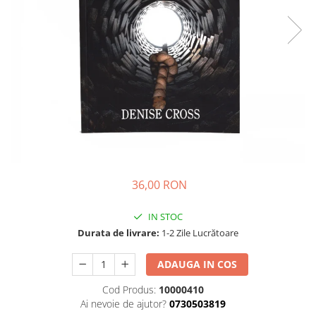
Parenting
Prietenie, Logodnă și Căsătorie
Bărbați
Cărți de Colorat
Bebe
Femei
Adolescenți și Tineri
Păstorirea Bisericii
Conducerea și Păstorirea Bisericii
36,00 RON
Lideri
Predicare
IN STOC
Consiliere
Durata de livrare:
1-2 Zile Lucrătoare
Lucrarea cu Copiii și Tinerii
Grupuri Mici
ADAUGA IN COS
Închinare prin Muzică
Cod Produs:
10000410
Apologetică
Ai nevoie de ajutor?
0730503819