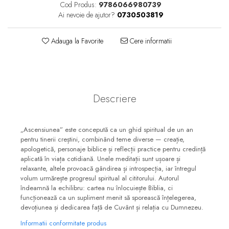
Cod Produs:
9786066980739
Consiliere
Ai nevoie de ajutor?
0730503819
Lucrarea cu Copiii și Tinerii
Grupuri Mici
Adauga la Favorite
Cere informatii
Închinare prin Muzică
Apologetică
Devoționale/Meditații
Descriere
Biblice
Finanțe
„Ascensiunea” este concepută ca un ghid spiritual de un an
Romane, Nuvele și Povestiri
pentru tinerii creștini, combinând teme diverse — creație,
apologetică, personaje biblice și reflecții practice pentru credință
Biografii
aplicată în viața cotidiană. Unele meditații sunt ușoare și
Reviste
relaxante, altele provoacă gândirea și introspecția, iar întregul
volum urmărește progresul spiritual al cititorului. Autorul
Poezii
îndeamnă la echilibru: cartea nu înlocuiește Biblia, ci
funcționează ca un supliment menit să sporească înțelegerea,
devoțiunea și dedicarea față de Cuvânt și relația cu Dumnezeu.
Informatii conformitate produs