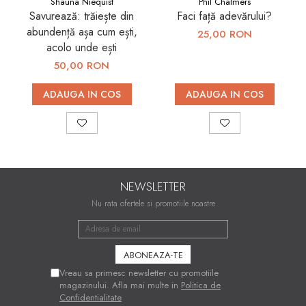
Shauna Niequist
Phil Chalmers
Savurează: trăiește din
Faci față adevărului?
abundență așa cum ești,
25,00 RON
acolo unde ești
50,00 RON
ADAUGA IN COS
ADAUGA IN COS
NEWSLETTER
Nu rata ofertele si promotiile noastre
Vreau sa primesc newsletter cu promotiile
magazinului. Afla mai multe in
Politica de
Confidentialitate