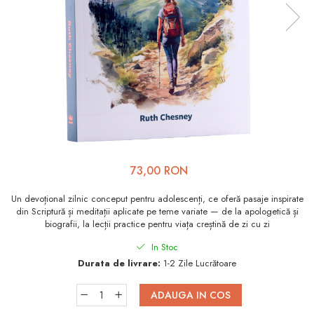
Viața de Familie
Parenting
Prietenie, Logodnă și
Căsătorie
Bărbați
Cărți de Colorat
Bebe
Femei
73,00 RON
Adolescenți și Tineri
Un devoțional zilnic conceput pentru adolescenți, ce oferă pasaje inspirate
din Scriptură și meditații aplicate pe teme variate — de la apologetică și
Păstorirea Bisericii
biografii, la lecții practice pentru viața creștină de zi cu zi
Conducerea și Păstorirea
In Stoc
Bisericii
Durata de livrare:
1-2 Zile Lucrătoare
Lideri
ADAUGA IN COS
Predicare