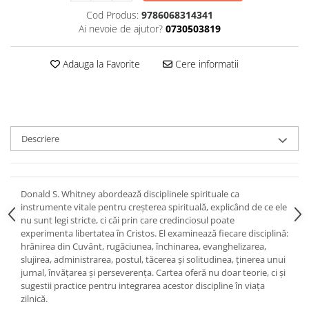
Devoționale/Meditații Biblice
Cod Produs:
9786068314341
Finanțe
Ai nevoie de ajutor?
0730503819
Romane, Nuvele și Povestiri
Adauga la Favorite
Cere informatii
Biografii
Reviste
Poezii
Descriere
Donald S. Whitney abordează disciplinele spirituale ca
instrumente vitale pentru creșterea spirituală, explicând de ce ele
nu sunt legi stricte, ci căi prin care credinciosul poate
experimenta libertatea în Cristos. El examinează fiecare disciplină:
hrănirea din Cuvânt, rugăciunea, închinarea, evanghelizarea,
slujirea, administrarea, postul, tăcerea și solitudinea, ținerea unui
jurnal, învățarea și perseverența. Cartea oferă nu doar teorie, ci și
sugestii practice pentru integrarea acestor discipline în viața
zilnică.