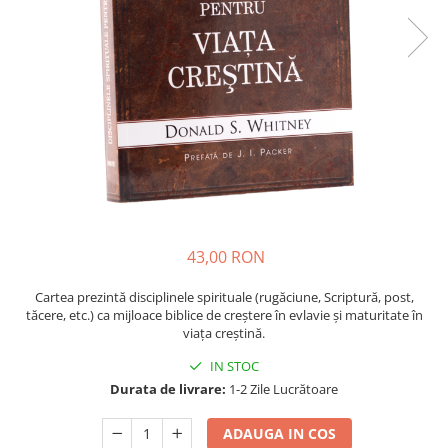
Parenting
Prietenie, Logodnă și Căsătorie
Bărbați
Cărți de Colorat
Bebe
Femei
Adolescenți și Tineri
Păstorirea Bisericii
Conducerea și Păstorirea Bisericii
43,00 RON
Lideri
Predicare
Cartea prezintă disciplinele spirituale (rugăciune, Scriptură, post,
tăcere, etc.) ca mijloace biblice de creștere în evlavie și maturitate în
Consiliere
viața creștină.
Lucrarea cu Copiii și Tinerii
IN STOC
Grupuri Mici
Durata de livrare:
1-2 Zile Lucrătoare
Închinare prin Muzică
Apologetică
ADAUGA IN COS