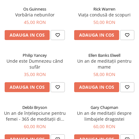
Os Guinness
Rick Warren
Vorbăria nebunilor
Viața condusă de scopuri
45,00 RON
50,00 RON
ADAUGA IN COS
ADAUGA IN COS
Philip Yancey
Ellen Banks Elwell
Unde este Dumnezeu când
Un an de meditații pentru
sufăr
mame
35,00 RON
58,00 RON
ADAUGA IN COS
ADAUGA IN COS
Debbi Bryson
Gary Chapman
Un an de înțelepciune pentru
Un an de meditații despre
femei - 365 de meditații din
limbajele dragostei
Proverbe
60,00 RON
60,00 RON