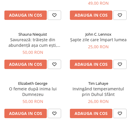
Devoționale/Meditații Biblice
49,00 RON
Finanțe
ADAUGA IN COS
ADAUGA IN COS
Romane, Nuvele și Povestiri
Biografii
Shauna Niequist
John C. Lennox
Reviste
Savurează: trăiește din
Șapte zile care împart lumea
abundență așa cum ești,
Poezii
25,00 RON
acolo unde ești
50,00 RON
ADAUGA IN COS
ADAUGA IN COS
Elizabeth George
Tim Lahaye
O femeie după inima lui
Invingând temperamentul
Dumnezeu
prin Duhul Sfânt
50,00 RON
26,00 RON
ADAUGA IN COS
ADAUGA IN COS