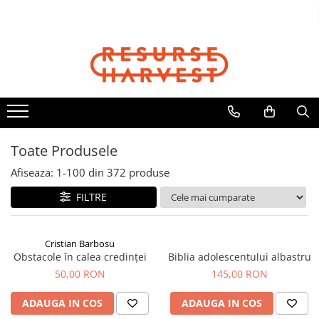
Cărți Creștine
Biblii
Copii
Cadouri
Articole Harvest
Cristian Barbosu
Biblia Dumitru Cornilescu
Cărți Copii
Căni
Textile
Cărți pentru Copii
Biblia NTR
Jocuri
Jurnale
Șepci
Căni, Pixuri, Brelocuri
Biblii pentru Copii
Biblia pentru Femei
DVD Cartea Cărților
Resurse pentru Grupurile Mici
Viața Creștină
Biblia pentru Adolescenți
Toate Produsele
Viața Creștină
Afiseaza:
1-
100
din
372
produse
Creștere Spirituală
FILTRE
Rugăciune
Lupta Spirituală
Încurajare în Suferință
Cristian Barbosu
Obstacole în calea credinței
Biblia adolescentului albastru
Cărți de Jocuri și Activități
50,00 RON
145,00 RON
Familie
Viața de Familie
ADAUGA IN COS
ADAUGA IN COS