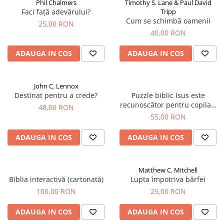
Phil Chalmers
Timothy S. Lane & Paul David
Faci față adevărului?
Tripp
Cum se schimbă oamenii
25,00 RON
40,00 RON
ADAUGA IN COS
ADAUGA IN COS
John C. Lennox
Destinat pentru a crede?
Puzzle biblic Isus este
recunoscător pentru copilași
48,00 RON
(500 Piese)
55,00 RON
ADAUGA IN COS
ADAUGA IN COS
Matthew C. Mitchell
Biblia interactivă (cartonată)
Lupta împotriva bârfei
100,00 RON
25,00 RON
ADAUGA IN COS
ADAUGA IN COS