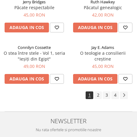
Jerry Bridges
Ruth Hawkey
Păcate respectabile
Păcatul genealogic
45,00 RON
42,00 RON
ADAUGA IN COS
ADAUGA IN COS
Connilyn Cossette
Jay E. Adams
O stea între stele - Vol 1, seria
O teologie a consilierii
"Ieșiți din Egipt"
creștine
49,00 RON
45,00 RON
ADAUGA IN COS
ADAUGA IN COS
1
2
3
4
NEWSLETTER
Nu rata ofertele si promotiile noastre