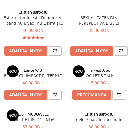
Cristian Barbosu
Estera - Unde este Dumnezeu
SEXUALITATEA DIN
când nu-L văd, nu-L simt și
PERSPECTIVA BIBLIEI
nu-l aud?
40,00 RON
35,00 RON
ADAUGA IN COS
ADAUGA IN COS
Lance Witt
Harvest Arad
NOU
NOU
ECHIPE CU IMPACT PUTERNIC
JOC LET'S TALK
40,00 RON
15,00 RON
ADAUGA IN COS
PRECOMANDA
JOSH MCDOWELL
Cristian Barbosu
NOU
PORTRET IN OGLINDA
Cele 7 păcate cardinale
53,00 RON
30,00 RON