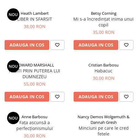
Parenting
Prietenie, Logodnă și Căsătorie
Heath Lambert
Betsy Corning
NOU
Bărbați
LIBER IN SFARSIT
Mi s-a încredințat inima unui
copil
Cărți de Colorat
38,00 RON
35,00 RON
Bebe
ADAUGA IN COS
ADAUGA IN COS
Femei
Adolescenți și Tineri
Păstorirea Bisericii
HOWARD MARSHALL
Cristian Barbosu
NOU
PAZITI PRIN PUTEREA LUI
Habacuc
Conducerea și Păstorirea Bisericii
DUMNEZEU
30,00 RON
Lideri
55,00 RON
Predicare
ADAUGA IN COS
ADAUGA IN COS
Consiliere
Lucrarea cu Copiii și Tinerii
Grupuri Mici
Anne Barbosu
Nancy Demos Wolgemuth &
NOU
Închinare prin Muzică
Fața ascunsă a
Dannah Gresh
Minciuni pe care le cred
perfecționismului
Apologetică
fetele
30,00 RON