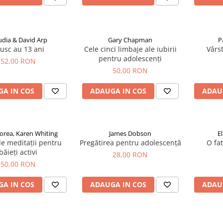
udia & David Arp
Gary Chapman
P
usc au 13 ani
Cele cinci limbaje ale iubirii
Vârst
pentru adolescenți
52,00 RON
50,00 RON
A IN COS
ADAUGA IN COS
ADAU
lorea, Karen Whiting
James Dobson
E
e meditații pentru
Pregătirea pentru adolescență
O fa
băieți activi
28,00 RON
50,00 RON
A IN COS
ADAUGA IN COS
ADAU