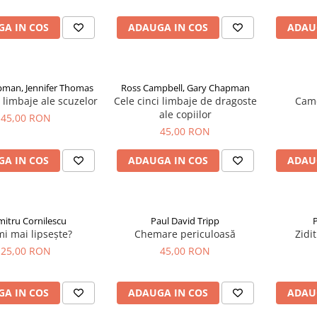
A IN COS
ADAUGA IN COS
ADAU
pman, Jennifer Thomas
Ross Campbell, Gary Chapman
i limbaje ale scuzelor
Cele cinci limbaje de dragoste
Cam
ale copiilor
45,00 RON
45,00 RON
A IN COS
ADAUGA IN COS
ADAU
itru Cornilescu
Paul David Tripp
P
i mai lipsește?
Chemare periculoasă
Zidi
25,00 RON
45,00 RON
A IN COS
ADAUGA IN COS
ADAU