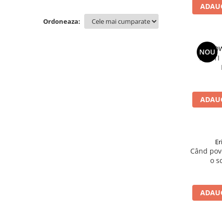
Parenting
ADAUG
Prietenie, Logodnă și Căsătorie
Ordoneaza:
Bărbați
Cărți de Colorat
HOW
NOU
Bebe
PAZITI
Femei
Adolescenți și Tineri
ADAUG
Păstorirea Bisericii
Conducerea și Păstorirea Bisericii
Lideri
Er
Predicare
Când pove
Consiliere
o s
Lucrarea cu Copiii și Tinerii
Grupuri Mici
ADAUG
Închinare prin Muzică
Apologetică