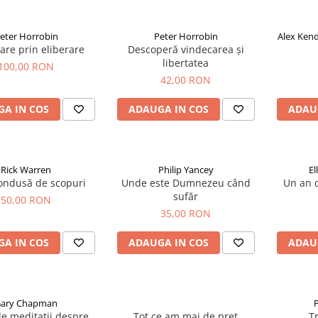
eter Horrobin
Peter Horrobin
Alex Kend
are prin eliberare
Descoperă vindecarea și
libertatea
100,00 RON
42,00 RON
A IN COS
ADAUGA IN COS
ADAU
Rick Warren
Philip Yancey
El
condusă de scopuri
Unde este Dumnezeu când
Un an d
sufăr
50,00 RON
35,00 RON
A IN COS
ADAUGA IN COS
ADAU
ary Chapman
P
e meditații despre
Tot ce am mai de preț
Tr