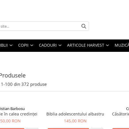
IBLII
COPII
CADOURI
ARTICOLE HARVEST
MUZIC
Produsele
1-
100
din
372
produse
istian Barbosu
C
e în calea credinței
Biblia adolescentului albastru
Căsători
50,00 RON
145,00 RON