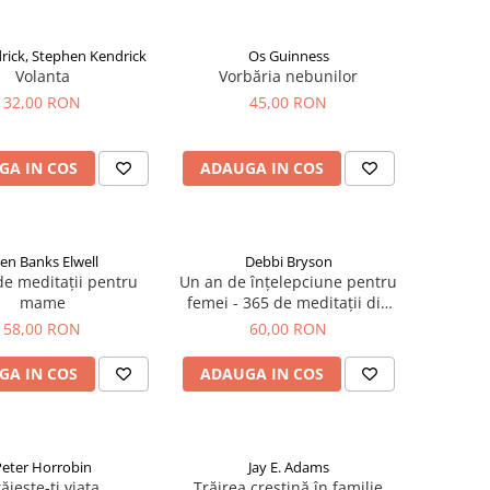
rick, Stephen Kendrick
Os Guinness
Volanta
Vorbăria nebunilor
32,00 RON
45,00 RON
GA IN COS
ADAUGA IN COS
len Banks Elwell
Debbi Bryson
e meditații pentru
Un an de înțelepciune pentru
mame
femei - 365 de meditații din
Proverbe
58,00 RON
60,00 RON
GA IN COS
ADAUGA IN COS
eter Horrobin
Jay E. Adams
ăiește-ți viața
Trăirea creștină în familie