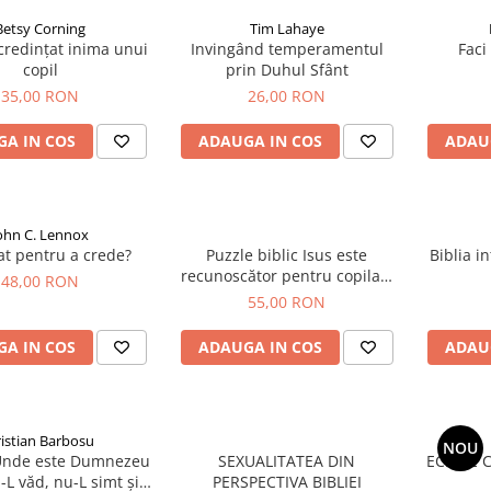
Betsy Corning
Tim Lahaye
credințat inima unui
Invingând temperamentul
Faci
copil
prin Duhul Sfânt
35,00 RON
26,00 RON
A IN COS
ADAUGA IN COS
ADAU
ohn C. Lennox
at pentru a crede?
Puzzle biblic Isus este
Biblia i
recunoscător pentru copilași
48,00 RON
(500 Piese)
55,00 RON
A IN COS
ADAUGA IN COS
ADAU
istian Barbosu
NOU
 Unde este Dumnezeu
SEXUALITATEA DIN
ECHIPE 
L văd, nu-L simt și
PERSPECTIVA BIBLIEI