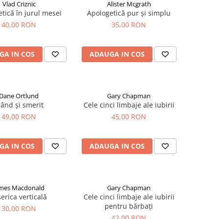
Vlad Criznic
Alister Mcgrath
tică în jurul mesei
Apologetică pur și simplu
40,00 RON
35,00 RON
GA IN COS
ADAUGA IN COS
Dane Ortlund
Gary Chapman
lând și smerit
Cele cinci limbaje ale iubirii
49,00 RON
45,00 RON
GA IN COS
ADAUGA IN COS
mes Macdonald
Gary Chapman
serica verticală
Cele cinci limbaje ale iubirii
pentru bărbați
30,00 RON
42,00 RON