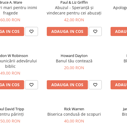
Bruce A. Ware
Paul & Liz Griffin
i mari pentru inimi
Abuzul - Speranță și
Apologe
fragede
vindecare pentru cei abuzați
60,00 RON
42,00 RON
A IN COS
ADAUGA IN COS
ADAU
don W Robinson
Howard Dayton
unicării adevărului
Banul tău contează
B
biblic
20,00 RON
49,00 RON
A IN COS
ADAUGA IN COS
ADAU
aul David Tripp
Rick Warren
Ja
entru părinți
Biserica condusă de scopuri
Bi
50,00 RON
40,00 RON