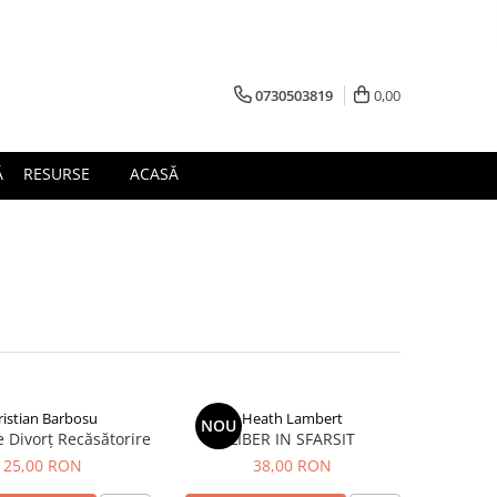
0730503819
0,00
Ă
RESURSE
ACASĂ
ristian Barbosu
Heath Lambert
NOU
e Divorț Recăsătorire
LIBER IN SFARSIT
25,00 RON
38,00 RON