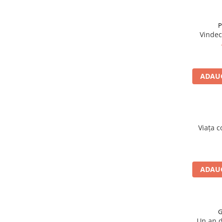
P
Vindec
ADAUG
Viața 
ADAUG
G
Un an d