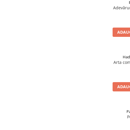
Adevărur
ADAUG
Had
Arta com
ADAUG
P
P