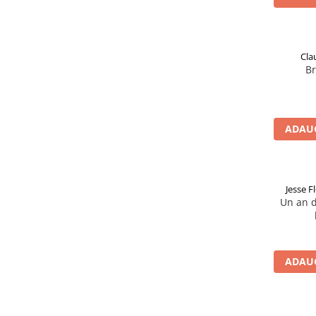
Cla
Br
ADAUG
Jesse F
Un an d
ADAUG