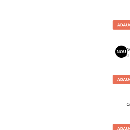
ADAUG
J
NOU
PORT
ADAUG
Cr
ADAUG