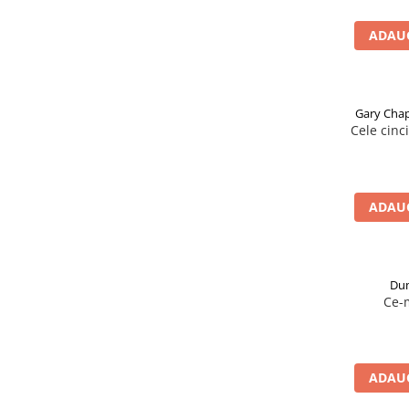
ADAUG
Gary Cha
Cele cinc
ADAUG
Dum
Ce-m
ADAUG