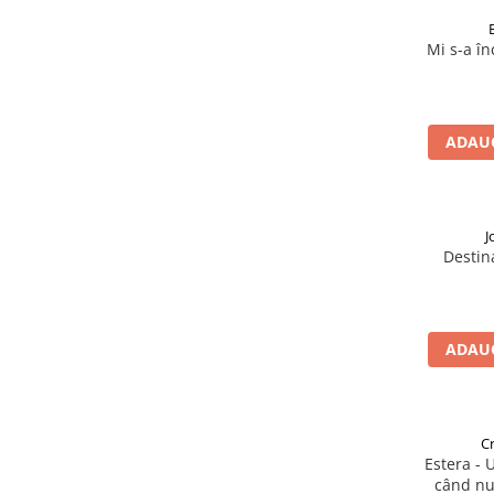
Devoționale/Meditații Biblice
Finanțe
Mi s-a în
Romane, Nuvele și Povestiri
Biografii
Reviste
ADAUG
Poezii
J
Destin
ADAUG
Cr
Estera -
când nu-