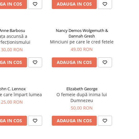
GA IN COS
ADAUGA IN COS
Anne Barbosu
Nancy Demos Wolgemuth &
ața ascunsă a
Dannah Gresh
Minciuni pe care le cred fetele
fecționismului
49,00 RON
30,00 RON
GA IN COS
ADAUGA IN COS
John C. Lennox
Elizabeth George
le care împart lumea
O femeie după inima lui
Dumnezeu
25,00 RON
50,00 RON
GA IN COS
ADAUGA IN COS