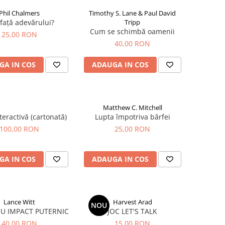
Phil Chalmers
Timothy S. Lane & Paul David
 față adevărului?
Tripp
Cum se schimbă oamenii
25,00 RON
40,00 RON
GA IN COS
ADAUGA IN COS
Matthew C. Mitchell
nteractivă (cartonată)
Lupta împotriva bârfei
100,00 RON
25,00 RON
GA IN COS
ADAUGA IN COS
Lance Witt
Harvest Arad
NOU
CU IMPACT PUTERNIC
JOC LET'S TALK
40,00 RON
15,00 RON