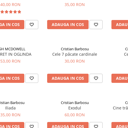
nu-l aud?
40,00 RON
35,00 RON
A IN COS
ADAUGA IN COS
ADAU
OSH MCDOWELL
Cristian Barbosu
C
RET IN OGLINDA
Cele 7 păcate cardinale
Ce
53,00 RON
30,00 RON
A IN COS
ADAUGA IN COS
ADAU
istian Barbosu
Cristian Barbosu
C
Iliada
Exodul
Cine tră
35,00 RON
60,00 RON
A IN COS
ADAUGA IN COS
ADAU