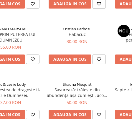
A IN COS
ADAUGA IN COS
ADAU
ARD MARSHALL
Cristian Barbosu
NOU
 PRIN PUTEREA LUI
Habacuc
F
DUMNEZEU
per
30,00 RON
55,00 RON
A IN COS
ADAUGA IN COS
ADAU
ic & Leslie Ludy
Shauna Niequist
stea de dragoste ți-
Savurează: trăiește din
Șapte zi
crie Dumnezeu
abundență așa cum ești, acolo
unde ești
37,00 RON
50,00 RON
A IN COS
ADAUGA IN COS
ADAU