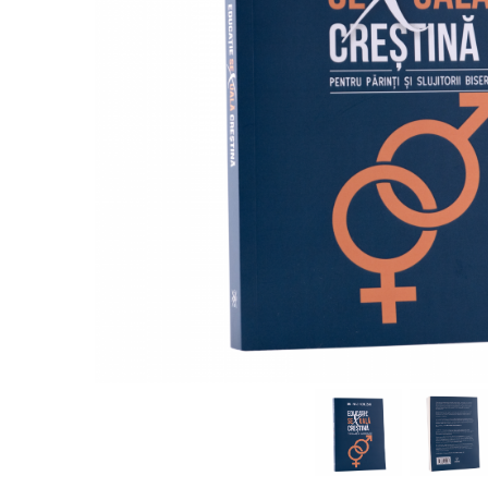
Parenting
Prietenie, Logodnă și Căsătorie
Bărbați
Cărți de Colorat
Bebe
Femei
Adolescenți și Tineri
Păstorirea Bisericii
Conducerea și Păstorirea Bisericii
Lideri
Predicare
Consiliere
Lucrarea cu Copiii și Tinerii
Grupuri Mici
Închinare prin Muzică
Apologetică