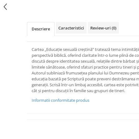
Devoționale/Meditații Biblice
Distribuie
pe
Finanțe
Facebook
Romane, Nuvele și Povestiri
Caracteristici
Review-uri
(0)
Descriere
Biografii
Reviste
Poezii
Cartea „Educație sexuală creștină” tratează tema intimității 
perspectivă biblică, oferind claritate într-o lume plină de 
discută despre identitatea sexuală, relațiile dintre bărbat și
limitele sănătoase, oferind sfaturi practice pentru tineri și p
Autorul subliniază frumusețea planului lui Dumnezeu pentr
educația bazată pe Scriptură poate preveni destrămarea mo
generații. Scrisă într-un limbaj accesibil, cartea este potriv
cât și pentru discuții în familie sau grupuri de tineri.
Informatii conformitate produs