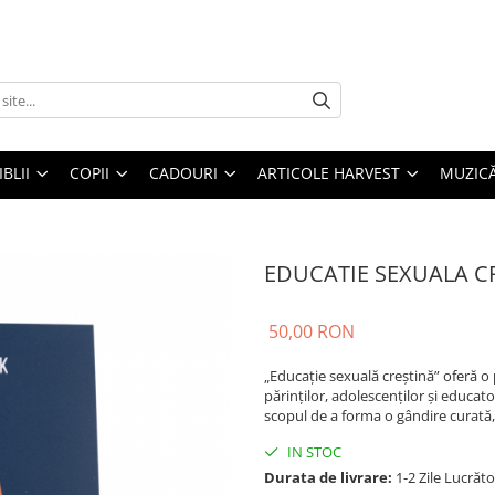
IBLII
COPII
CADOURI
ARTICOLE HARVEST
MUZIC
EDUCATIE SEXUALA C
50,00 RON
„Educație sexuală creștină” oferă o p
părinților, adolescenților și educat
scopul de a forma o gândire curată,
IN STOC
Durata de livrare:
1-2 Zile Lucrăt