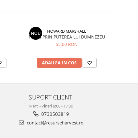
HOWARD MARSHALL
NOU
PAZITI PRIN PUTEREA LUI DUMNEZEU
55,00 RON
ADAUGA IN COS
AD
SUPORT CLIENTI
Marți - Vineri 9:00 - 17:00
0730503819
contact@resurseharvest.ro