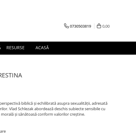
0730503819
0,00
Ă
RESURSE
ACASĂ
RESTINA
erspectivă biblică și echilibrată asupra sexualității, adresată
orilor. Vlad Schlezak abordează deschis subiecte sensibile cu
 morală și sănătoasă conform valorilor creștine.
oare