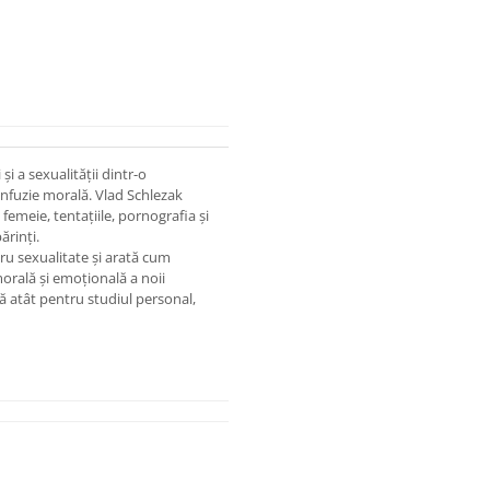
și a sexualității dintr-o
confuzie morală. Vlad Schlezak
 femeie, tentațiile, pornografia și
ărinți.
u sexualitate și arată cum
rală și emoțională a noii
ită atât pentru studiul personal,