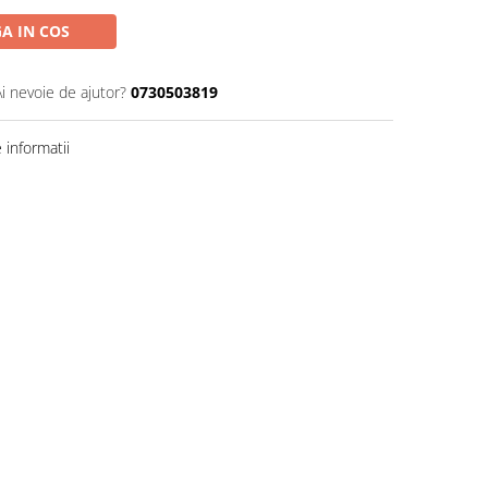
A IN COS
Ai nevoie de ajutor?
0730503819
informatii