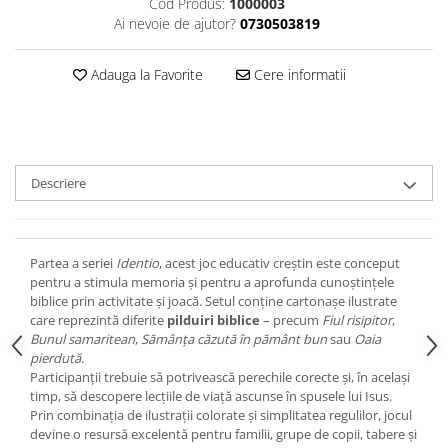
Cod Produs:
1000003
Devoționale/Meditații Biblice
Ai nevoie de ajutor?
0730503819
Finanțe
Romane, Nuvele și Povestiri
Adauga la Favorite
Cere informatii
Biografii
Reviste
Poezii
Descriere
Partea a seriei
Identio
, acest joc educativ creștin este conceput
pentru a stimula memoria și pentru a aprofunda cunoștințele
biblice prin activitate și joacă. Setul conține cartonașe ilustrate
care reprezintă diferite
pilduiri biblice
– precum
Fiul risipitor
,
Bunul samaritean
,
Sămânța căzută în pământ bun
sau
Oaia
pierdută
.
Participanții trebuie să potrivească perechile corecte și, în același
timp, să descopere lecțiile de viață ascunse în spusele lui Isus.
Prin combinația de ilustrații colorate și simplitatea regulilor, jocul
devine o resursă excelentă pentru familii, grupe de copii, tabere și