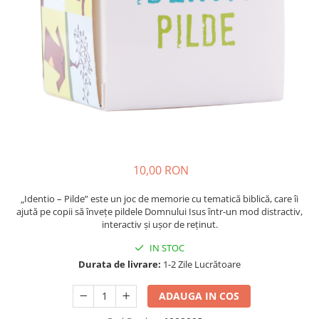
Parenting
Prietenie, Logodnă și Căsătorie
Bărbați
Cărți de Colorat
Bebe
Femei
Adolescenți și Tineri
Păstorirea Bisericii
10,00 RON
Conducerea și Păstorirea Bisericii
Lideri
„Identio – Pilde” este un joc de memorie cu tematică biblică, care îi
Predicare
ajută pe copii să învețe pildele Domnului Isus într-un mod distractiv,
interactiv și ușor de reținut.
Consiliere
Lucrarea cu Copiii și Tinerii
IN STOC
Grupuri Mici
Durata de livrare:
1-2 Zile Lucrătoare
Închinare prin Muzică
ADAUGA IN COS
Apologetică