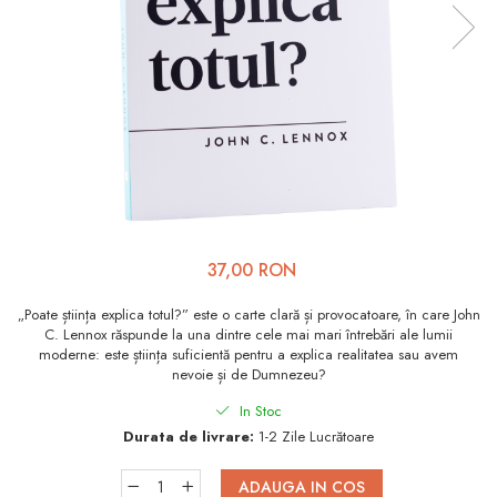
Viața de Familie
Parenting
Prietenie, Logodnă și
Căsătorie
Bărbați
Cărți de Colorat
Bebe
Femei
37,00 RON
Adolescenți și Tineri
„Poate știința explica totul?” este o carte clară și provocatoare, în care John
C. Lennox răspunde la una dintre cele mai mari întrebări ale lumii
Păstorirea Bisericii
moderne: este știința suficientă pentru a explica realitatea sau avem
nevoie și de Dumnezeu?
Conducerea și Păstorirea
Bisericii
In Stoc
Durata de livrare:
1-2 Zile Lucrătoare
Lideri
Predicare
ADAUGA IN COS