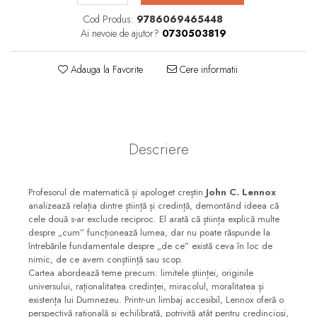
Consiliere
Cod Produs:
9786069465448
Lucrarea cu Copiii și Tinerii
Ai nevoie de ajutor?
0730503819
Grupuri Mici
Adauga la Favorite
Cere informatii
Închinare prin Muzică
Apologetică
Devoționale/Meditații
Biblice
Descriere
Finanțe
Romane, Nuvele și Povestiri
Profesorul de matematică și apologet creștin
John C. Lennox
analizează relația dintre știință și credință, demontând ideea că
Biografii
cele două s-ar exclude reciproc. El arată că știința explică multe
despre „cum” funcționează lumea, dar nu poate răspunde la
Reviste
întrebările fundamentale despre „de ce” există ceva în loc de
Poezii
nimic, de ce avem conștiință sau scop.
Cartea abordează teme precum: limitele științei, originile
universului, raționalitatea credinței, miracolul, moralitatea și
existența lui Dumnezeu. Printr-un limbaj accesibil, Lennox oferă o
perspectivă rațională și echilibrată, potrivită atât pentru credincioși,