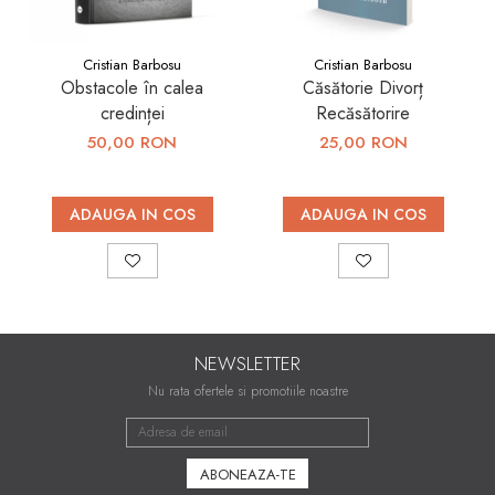
Cristian Barbosu
Cristian Barbosu
Obstacole în calea
Căsătorie Divorț
credinței
Recăsătorire
50,00 RON
25,00 RON
ADAUGA IN COS
ADAUGA IN COS
NEWSLETTER
Nu rata ofertele si promotiile noastre