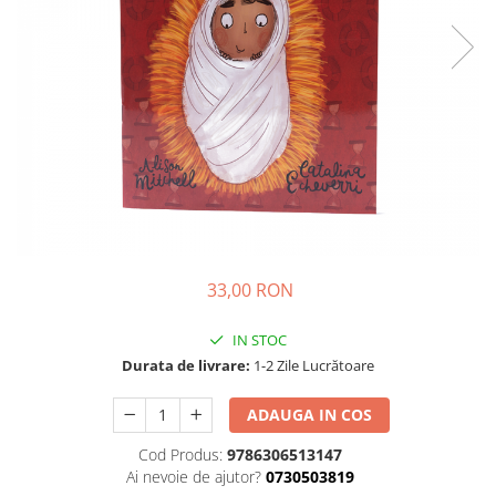
Parenting
Prietenie, Logodnă și Căsătorie
Bărbați
Cărți de Colorat
Bebe
Femei
Adolescenți și Tineri
Păstorirea Bisericii
Conducerea și Păstorirea Bisericii
33,00 RON
Lideri
Predicare
IN STOC
Consiliere
Durata de livrare:
1-2 Zile Lucrătoare
Lucrarea cu Copiii și Tinerii
Grupuri Mici
ADAUGA IN COS
Închinare prin Muzică
Cod Produs:
9786306513147
Apologetică
Ai nevoie de ajutor?
0730503819