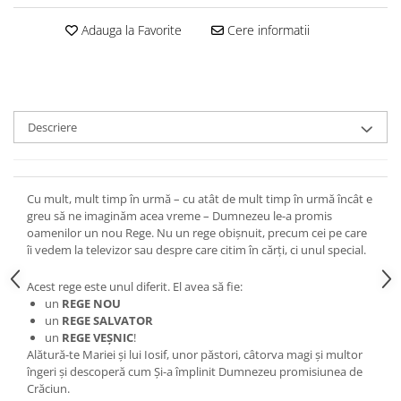
Devoționale/Meditații Biblice
Adauga la Favorite
Cere informatii
Finanțe
Romane, Nuvele și Povestiri
Biografii
Reviste
Descriere
Poezii
Cu mult, mult timp în urmă – cu atât de mult timp în urmă încât e
greu să ne imaginăm acea vreme – Dumnezeu le-a promis
oamenilor un nou Rege. Nu un rege obișnuit, precum cei pe care
îi vedem la televizor sau despre care citim în cărţi, ci unul special.
Acest rege este unul diferit. El avea să fie:
un
REGE NOU
un
REGE SALVATOR
un
REGE VEȘNIC
!
Alătură-te Mariei și lui Iosif, unor păstori, câtorva magi și multor
îngeri și descoperă cum Și-a împlinit Dumnezeu promisiunea de
Crăciun.