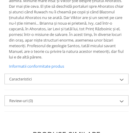
admiră. Minune mare însă: și Viktor știe despre ținutul Ahoratos.
Dar mai știe ceva. El știe să deschidă portaluri spre Ahoratos chiar
și atunci când Ruwach nu îi cheamă pe copii și când Blazonul
ținutului Ahoratos nu se arată. Dar Viktor are și un secret pe care
nu-l știe nimeni... Brianna și noua ei prietenă, Ivy, cad într-o
capcană, în Ahoratos, iar Levi și tatăl lui, tot Prinț Războinic și el,
pornesc într-o misiune de salvare. În acest timp, în diverse locuri
din oraș, apar niște structuri enorme, asemenea unor bizari
meteoriți. Profesorul de geologie Santos, tatăl micului savant
Manuel, are o teorie cu privire la natura acestor meteoriți, dar fiul
lui e de altă părere.
Informatii conformitate produs
Caracteristici
Review-uri
(0)