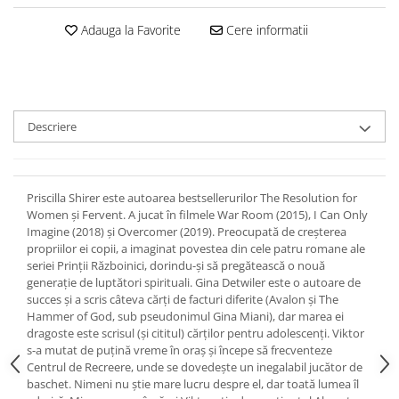
Devoționale/Meditații Biblice
Adauga la Favorite
Cere informatii
Finanțe
Romane, Nuvele și Povestiri
Biografii
Reviste
Descriere
Poezii
Priscilla Shirer este autoarea bestsellerurilor The Resolution for
Women și Fervent. A jucat în filmele War Room (2015), I Can Only
Imagine (2018) și Overcomer (2019). Preocupată de creșterea
propriilor ei copii, a imaginat povestea din cele patru romane ale
seriei Prinții Războinici, dorindu-și să pregătească o nouă
generație de luptători spirituali. Gina Detwiler este o autoare de
succes și a scris câteva cărți de facturi diferite (Avalon și The
Hammer of God, sub pseudonimul Gina Miani), dar marea ei
dragoste este scrisul (și cititul) cărților pentru adolescenți. Viktor
s-a mutat de puțină vreme în oraș și începe să frecventeze
Centrul de Recreere, unde se dovedește un inegalabil jucător de
baschet. Nimeni nu știe mare lucru despre el, dar toată lumea îl