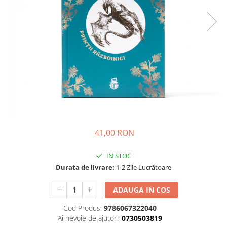
Parenting
Prietenie, Logodnă și Căsătorie
Bărbați
Cărți de Colorat
Bebe
Femei
Adolescenți și Tineri
Păstorirea Bisericii
Conducerea și Păstorirea Bisericii
41,00 RON
Lideri
Predicare
IN STOC
Consiliere
Durata de livrare:
1-2 Zile Lucrătoare
Lucrarea cu Copiii și Tinerii
Grupuri Mici
ADAUGA IN COS
Închinare prin Muzică
Cod Produs:
9786067322040
Apologetică
Ai nevoie de ajutor?
0730503819