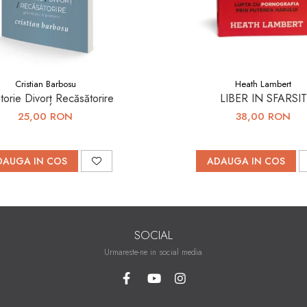
Cristian Barbosu
Heath Lambert
torie Divorț Recăsătorire
LIBER IN SFARSIT
25,00 RON
38,00 RON
DAUGA IN COS
ADAUGA IN COS
SOCIAL
Urmareste-ne in social media