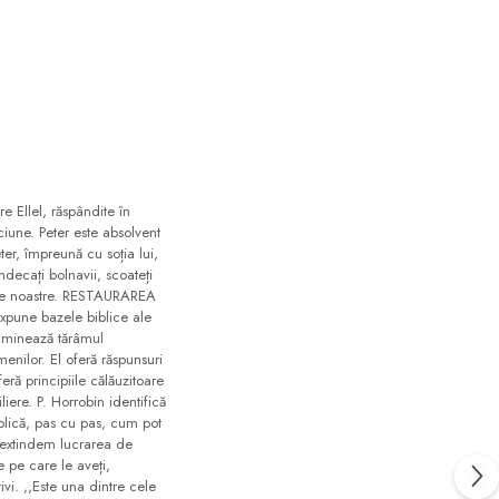
e Ellel, răspândite în
ciune. Peter este absolvent
ter, împreună cu soția lui,
decați bolnavii, scoateți
ilele noastre. RESTAURAREA
pune bazele biblice ale
examinează tărâmul
menilor. El oferă răspunsuri
ră principiile călăuzitoare
liere. P. Horrobin identifică
plică, pas cu pas, cum pot
ă extindem lucrarea de
le pe care le aveți,
vi. ,,Este una dintre cele