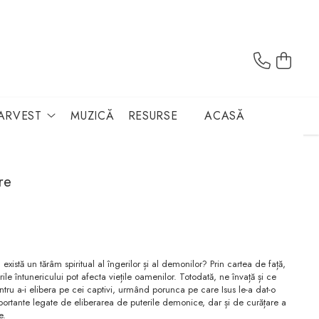
ARVEST
MUZICĂ
RESURSE
ACASĂ
re
xistă un tărâm spiritual al îngerilor și al demonilor? Prin cartea de față,
ile întunericului pot afecta viețile oamenilor. Totodată, ne învață și ce
ntru a-i elibera pe cei captivi, urmând porunca pe care Isus le-a dat-o
portante legate de eliberarea de puterile demonice, dar și de curățare a
e.