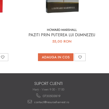
HOWARD MARSHALL
PAZITI PRIN PUTEREA LUI DUMNEZEU
55,00 RON
ADAUGA IN COS
SUPORT CLIENTI
Marți - Vineri 9:00 - 17:00
0730503819
contact@resurseharvest.ro