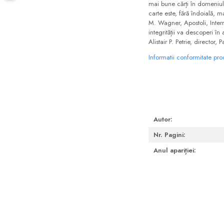
mai bune cărți în domeniul î
carte este, fără îndoială, m
M. Wagner, Apostoli, Interna
integrității va descoperi î
Alistair P. Petrie, director, 
Informatii conformitate pr
Autor:
Nr. Pagini:
Anul apariției: