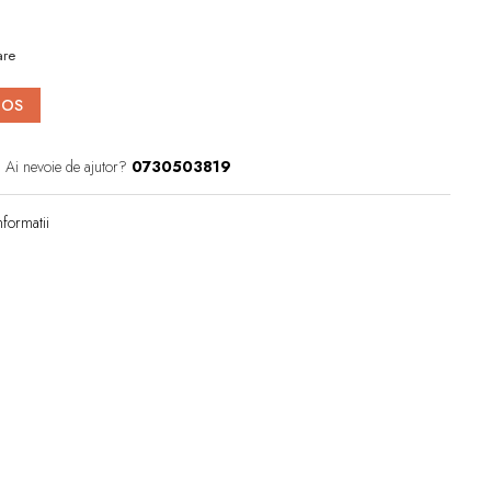
are
COS
Ai nevoie de ajutor?
0730503819
formatii