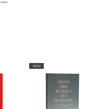
eview.
NOU