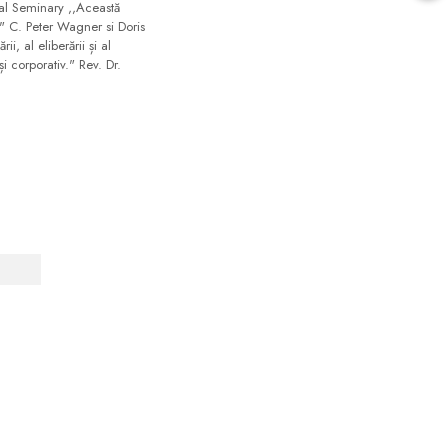
ical Seminary ,,Această
ă." C. Peter Wagner si Doris
, al eliberării și al
i corporativ." Rev. Dr.