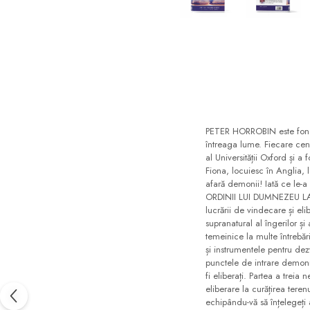
Consiliere
Lucrarea cu Copiii și Tinerii
Distribuie
pe
Grupuri Mici
Facebook
Închinare prin Muzică
Apologetică
Devoționale/Meditații
Biblice
PETER HORROBIN este fondator
întreaga lume. Fiecare centr
Finanțe
al Universității Oxford și a
Fiona, locuiesc în Anglia, 
Romane, Nuvele și Povestiri
afară demonii! Iată ce le-a
ORDINII LUI DUMNEZEU LA N
Biografii
lucrării de vindecare și eli
supranatural al îngerilor și
Reviste
temeinice la multe întrebăr
și instrumentele pentru dezv
Poezii
punctele de intrare demoni
fi eliberați. Partea a tre
eliberare la curățirea teren
echipându-vă să înțelegeți 