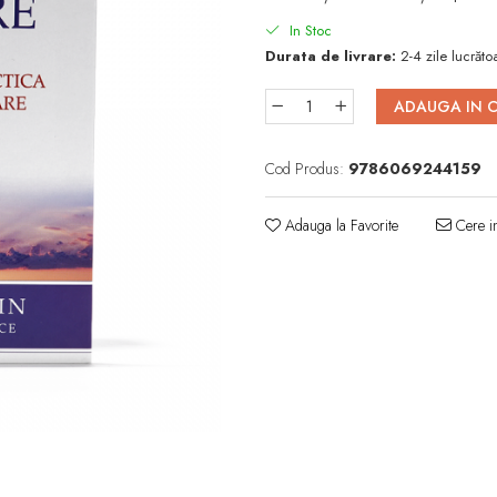
In Stoc
Durata de livrare:
2-4 zile lucrăto
ADAUGA IN 
Cod Produs:
9786069244159
Adauga la Favorite
Cere in