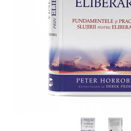
Viața de Familie
Parenting
Prietenie, Logodnă și
Căsătorie
Bărbați
Cărți de Colorat
Bebe
Femei
Adolescenți și Tineri
Păstorirea Bisericii
Conducerea și Păstorirea
Bisericii
Lideri
Predicare