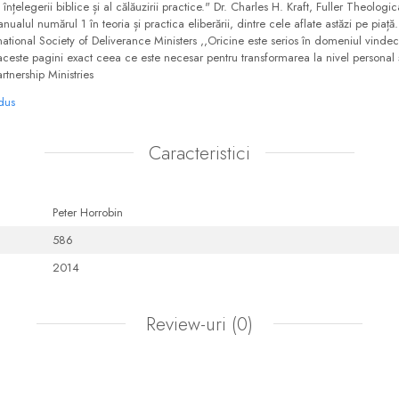
nțelegerii biblice și al călăuzirii practice." Dr. Charles H. Kraft, Fuller Theolog
anualul numărul 1 în teoria și practica eliberării, dintre cele aflate astăzi pe piaț
tional Society of Deliverance Ministers ,,Oricine este serios în domeniul vindecării
n aceste pagini exact ceea ce este necesar pentru transformarea la nivel personal ș
Partnership Ministries
odus
Caracteristici
Peter Horrobin
586
2014
Review-uri
(0)