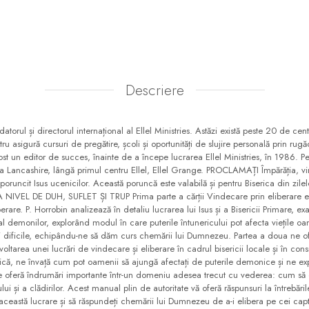
Descriere
ul și directorul internațional al Ellel Ministries. Astăzi există peste 20 de centr
u asigură cursuri de pregătire, școli și oportunități de slujire personală prin rugă
 fost un editor de succes, înainte de a începe lucrarea Ellel Ministries, în 1986. Pe
la Lancashire, lângă primul centru Ellel, Ellel Grange. PROCLAMAȚI Împărăția, vin
 poruncit Isus ucenicilor. Această poruncă este valabilă și pentru Biserica din z
IVEL DE DUH, SUFLET ȘI TRUP Prima parte a cărții Vindecare prin eliberare ex
berare. P. Horrobin analizează în detaliu lucrarea lui Isus și a Bisericii Primare, 
 al demonilor, explorând modul în care puterile întunericului pot afecta viețile oa
i dificile, echipându-ne să dăm curs chemării lui Dumnezeu. Partea a doua ne ofe
oltarea unei lucrări de vindecare și eliberare în cadrul bisericii locale și în consi
că, ne învață cum pot oamenii să ajungă afectați de puterile demonice și ne ex
ia ne oferă îndrumări importante într-un domeniu adesea trecut cu vederea: cum s
ului și a clădirilor. Acest manual plin de autoritate vă oferă răspunsuri la întrebări
această lucrare și să răspundeți chemării lui Dumnezeu de a-i elibera pe cei capti