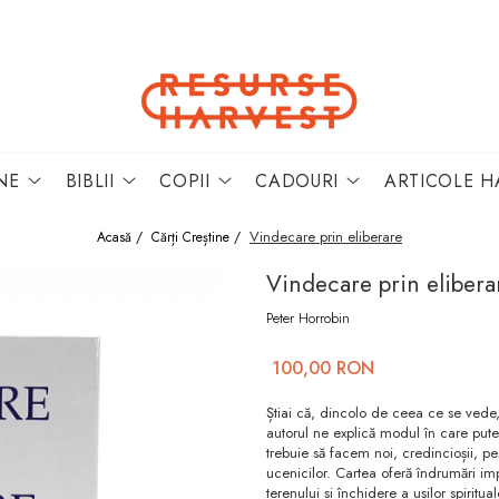
NE
BIBLII
COPII
CADOURI
ARTICOLE H
Vindecare prin eliberare
Acasă /
Cărți Creștine /
Vindecare prin elibera
Peter Horrobin
100,00 RON
Știai că, dincolo de ceea ce se vede, e
autorul ne explică modul în care puter
trebuie să facem noi, credincioșii, pe
ucenicilor. Cartea oferă îndrumări im
terenului și închidere a ușilor spiritual