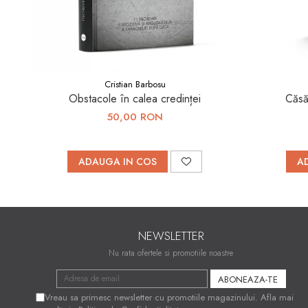
Cristian Barbosu
Obstacole în calea credinței
Căsă
50,00 RON
ADAUGA IN COS
A
NEWSLETTER
Nu rata ofertele si promotiile noastre
Vreau sa primesc newsletter cu promotiile magazinului. Afla mai