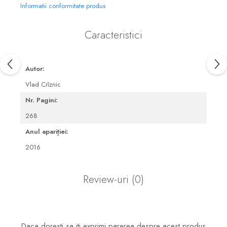
Informatii conformitate produs
Caracteristici
Autor:
Vlad Crîznic
Nr. Pagini:
268
Anul apariției:
2016
Review-uri
(0)
Daca doresti sa iti exprimi parerea despre acest produs