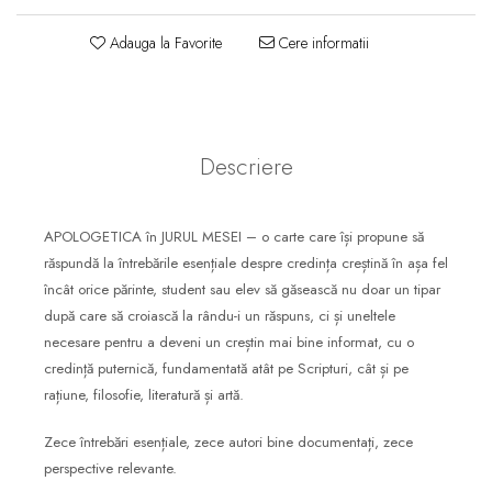
Consiliere
Adauga la Favorite
Cere informatii
Lucrarea cu Copiii și Tinerii
Grupuri Mici
Închinare prin Muzică
Apologetică
Descriere
Devoționale/Meditații
Biblice
APOLOGETICA în JURUL MESEI – o carte care își propune să
Finanțe
răspundă la întrebările esențiale despre credința creștină în așa fel
Romane, Nuvele și Povestiri
încât orice părinte, student sau elev să găsească nu doar un tipar
după care să croiască la rându-i un răspuns, ci și uneltele
Biografii
necesare pentru a deveni un creștin mai bine informat, cu o
Reviste
credință puternică, fundamentată atât pe Scripturi, cât și pe
rațiune, filosofie, literatură și artă.
Poezii
Zece întrebări esențiale, zece autori bine documentați, zece
perspective relevante.