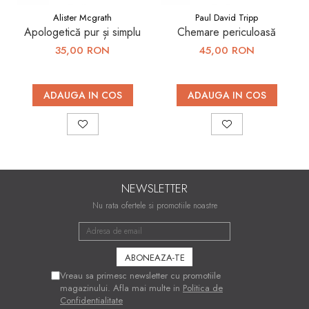
Alister Mcgrath
Paul David Tripp
Apologetică pur și simplu
Chemare periculoasă
35,00 RON
45,00 RON
ADAUGA IN COS
ADAUGA IN COS
NEWSLETTER
Nu rata ofertele si promotiile noastre
Vreau sa primesc newsletter cu promotiile
magazinului. Afla mai multe in
Politica de
Confidentialitate