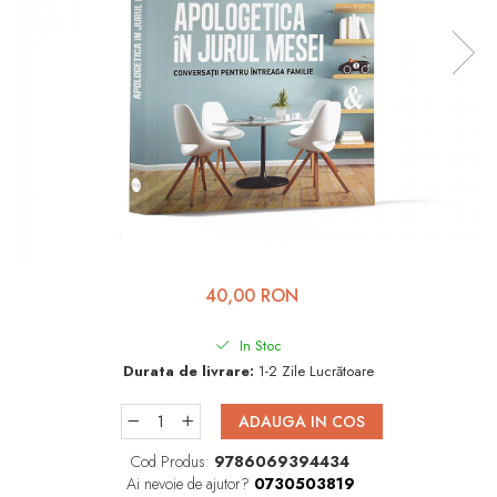
Viața de Familie
Parenting
Prietenie, Logodnă și
Căsătorie
Bărbați
Cărți de Colorat
Bebe
Femei
40,00 RON
Adolescenți și Tineri
Păstorirea Bisericii
In Stoc
Durata de livrare:
1-2 Zile Lucrătoare
Conducerea și Păstorirea
Bisericii
ADAUGA IN COS
Lideri
Cod Produs:
9786069394434
Predicare
Ai nevoie de ajutor?
0730503819