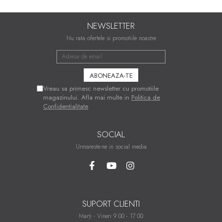
NEWSLETTER
Nu rata ofertele si promotiile noastre
Vreau sa primesc newsletter cu promotiile
magazinului. Afla mai multe in
Politica de
Confidentialitate
SOCIAL
Urmareste-ne in social media
SUPORT CLIENTI
Marți - Vineri 9:00 - 17:00