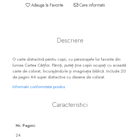
Consiliere
Adauga la Favorite
Cere informatii
Lucrarea cu Copiii și Tinerii
Grupuri Mici
Închinare prin Muzică
Descriere
Apologetică
Devoționale/Meditații
Biblice
O carte distractivă pentru copii, cu personajele lor favorite din
lumea Cartea Cărților. Părinți, puteți ține copiii ocupați cu această
Finanțe
carte de colorat, încurajându-le și imaginația biblică. Include 20
de pagini A4 super distractive cu desene de colorat.
Romane, Nuvele și Povestiri
Informatii conformitate produs
Biografii
Reviste
Caracteristici
Poezii
Nr. Pagini:
24