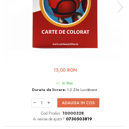
Viața de Familie
Parenting
Prietenie, Logodnă și
Căsătorie
Bărbați
Cărți de Colorat
Bebe
Femei
15,00 RON
Adolescenți și Tineri
In Stoc
Păstorirea Bisericii
Durata de livrare:
1-2 Zile Lucrătoare
Conducerea și Păstorirea
ADAUGA IN COS
Bisericii
Cod Produs:
10000328
Lideri
Ai nevoie de ajutor?
0730503819
Predicare