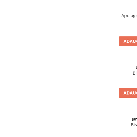
Apologe
ADAUG
Bl
ADAUG
Ja
Bis