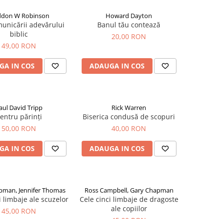
don W Robinson
Howard Dayton
municării adevărului
Banul tău contează
biblic
20,00 RON
49,00 RON
GA IN COS
ADAUGA IN COS
aul David Tripp
Rick Warren
entru părinți
Biserica condusă de scopuri
50,00 RON
40,00 RON
GA IN COS
ADAUGA IN COS
pman, Jennifer Thomas
Ross Campbell, Gary Chapman
i limbaje ale scuzelor
Cele cinci limbaje de dragoste
ale copiilor
45,00 RON