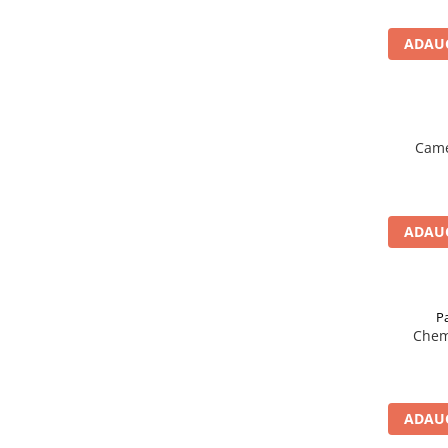
ADAUG
Came
ADAUG
P
Chem
ADAUG