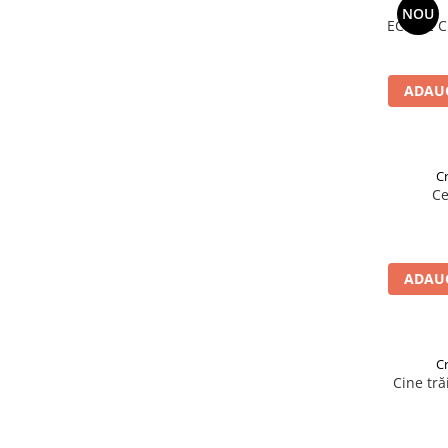
NOU
ECHIPE 
ADAUG
Cr
Ce
ADAUG
Cr
Cine tră