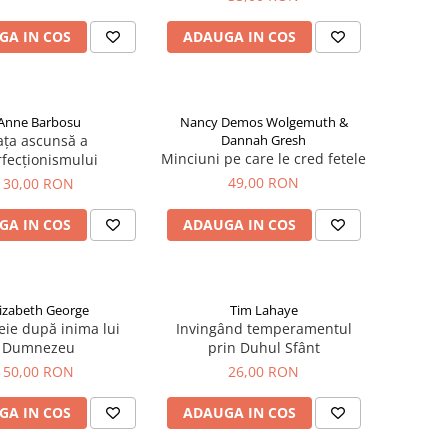
GA IN COS
ADAUGA IN COS
Anne Barbosu
Nancy Demos Wolgemuth &
ața ascunsă a
Dannah Gresh
Minciuni pe care le cred fetele
fecționismului
49,00 RON
30,00 RON
GA IN COS
ADAUGA IN COS
lizabeth George
Tim Lahaye
ie după inima lui
Invingând temperamentul
Dumnezeu
prin Duhul Sfânt
50,00 RON
26,00 RON
GA IN COS
ADAUGA IN COS