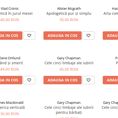
Vlad Criznic
Alister Mcgrath
Had
tică în jurul mesei
Apologetică pur și simplu
Arta co
40,00 RON
35,00 RON
A IN COS
ADAUGA IN COS
ADAU
Dane Ortlund
Gary Chapman
P
ând și smerit
Cele cinci limbaje ale iubirii
P
49,00 RON
45,00 RON
A IN COS
ADAUGA IN COS
ADAU
mes Macdonald
Gary Chapman
Gary Cha
erica verticală
Cele cinci limbaje ale iubirii
Cele cinc
pentru bărbați
30,00 RON