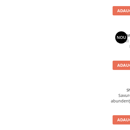
Parenting
Prietenie, Logodnă și Căsătorie
ADAUG
Bărbați
Cărți de Colorat
Bebe
HOW
NOU
PAZITI
Femei
Adolescenți și Tineri
Păstorirea Bisericii
ADAUG
Conducerea și Păstorirea Bisericii
Lideri
Predicare
S
Consiliere
Savure
Lucrarea cu Copiii și Tinerii
abundență
Grupuri Mici
Închinare prin Muzică
ADAUG
Apologetică