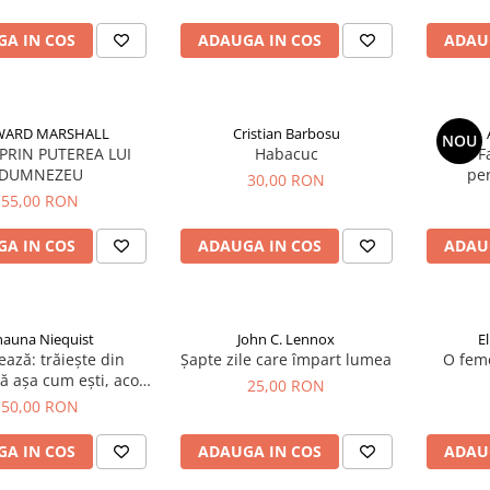
A IN COS
ADAUGA IN COS
ADAU
ARD MARSHALL
Cristian Barbosu
NOU
 PRIN PUTEREA LUI
Habacuc
F
DUMNEZEU
per
30,00 RON
55,00 RON
A IN COS
ADAUGA IN COS
ADAU
hauna Niequist
John C. Lennox
E
ază: trăiește din
Șapte zile care împart lumea
O feme
 așa cum ești, acolo
25,00 RON
unde ești
50,00 RON
A IN COS
ADAUGA IN COS
ADAU