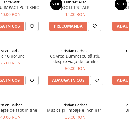
Lance Witt
Harvest Arad
J
NOU
NOU
CU IMPACT PUTERNIC
JOC LET'S TALK
PORT
40,00 RON
15,00 RON
A IN COS
PRECOMANDA
ADAU
istian Barbosu
Cristian Barbosu
C
le 10 porunci
Ce vrea Dumnezeu să știu
despre viața de familie
25,00 RON
50,00 RON
A IN COS
ADAUGA IN COS
ADAU
istian Barbosu
Cristian Barbosu
Cla
iește de fapt în tine
Muzica și limbajele închinării
B
40,00 RON
35,00 RON