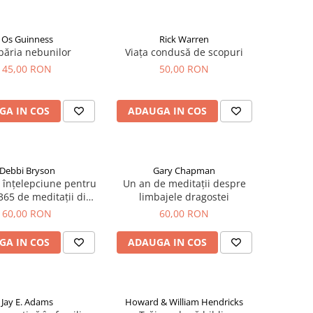
Os Guinness
Rick Warren
băria nebunilor
Viața condusă de scopuri
45,00 RON
50,00 RON
GA IN COS
ADAUGA IN COS
Debbi Bryson
Gary Chapman
 înțelepciune pentru
Un an de meditații despre
365 de meditații din
limbajele dragostei
Proverbe
60,00 RON
60,00 RON
GA IN COS
ADAUGA IN COS
Jay E. Adams
Howard & William Hendricks