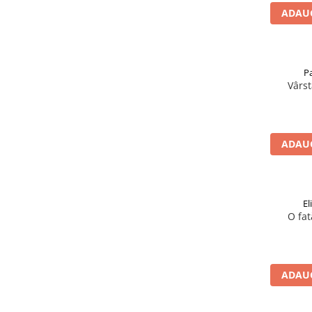
ADAUG
P
Vârst
ADAUG
El
O fat
ADAUG