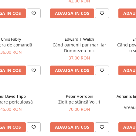
42,00 RON
A IN COS
ADAUGA IN COS
ADAU
Chris Fabry
Edward T. Welch
Er
ra de comandă
Când oamenii par mari iar
Când pov
Dumnezeu mic
o 
36,00 RON
37,00 RON
A IN COS
ADAUGA IN COS
ADAU
aul David Tripp
Peter Horrobin
Adrian & E
are periculoasă
Zidit pe stâncă Vol. 1
Vreau
45,00 RON
70,00 RON
A IN COS
ADAUGA IN COS
ADAU