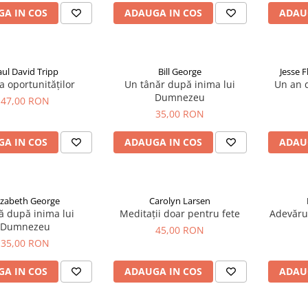
A IN COS
ADAUGA IN COS
ADAU
aul David Tripp
Bill George
Jesse 
a oportunităților
Un tânăr după inima lui
Un an d
Dumnezeu
47,00 RON
35,00 RON
A IN COS
ADAUGA IN COS
ADAU
izabeth George
Carolyn Larsen
ă după inima lui
Meditații doar pentru fete
Adevărur
Dumnezeu
45,00 RON
35,00 RON
A IN COS
ADAUGA IN COS
ADAU