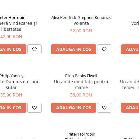
eter Horrobin
Alex Kendrick, Stephen Kendrick
eră vindecarea și
Volanta
Vor
libertatea
32,00 RON
42,00 RON
A IN COS
ADAUGA IN COS
ADAU
Philip Yancey
Ellen Banks Elwell
ste Dumnezeu când
Un an de meditații pentru
Un an de
sufăr
mame
femei - 
35,00 RON
58,00 RON
A IN COS
ADAUGA IN COS
ADAU
Peter Horrobin