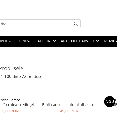
IBLII
COPII
CADOURI
ARTICOLE HARVEST
MUZIC
Produsele
1-
100
din
372
produse
istian Barbosu
H
NOU
e în calea credinței
Biblia adolescentului albastru
LI
50,00 RON
145,00 RON