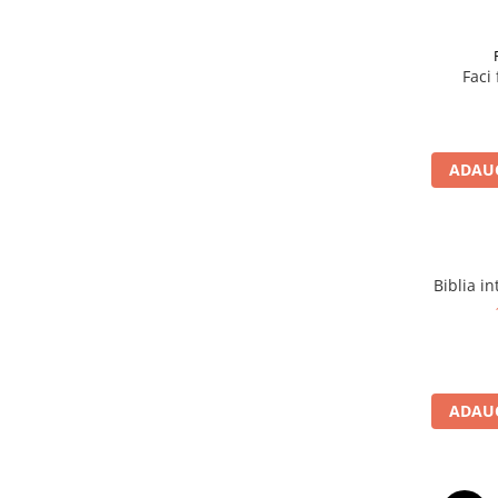
Devoționale/Meditații Biblice
Finanțe
Romane, Nuvele și Povestiri
Faci
Biografii
Reviste
ADAUG
Poezii
Biblia in
ADAUG