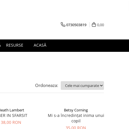
0730503819
0,00
Ă
RESURSE
ACASĂ
Ordoneaza:
eath Lambert
Betsy Corning
BER IN SFARSIT
Mi s-a încredințat inima unui
copil
38,00 RON
35,00 RON