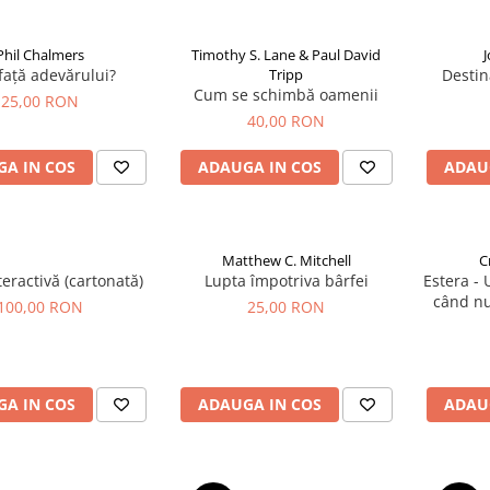
Phil Chalmers
Timothy S. Lane & Paul David
 față adevărului?
Tripp
Destin
Cum se schimbă oamenii
25,00 RON
40,00 RON
A IN COS
ADAUGA IN COS
ADAU
Matthew C. Mitchell
C
teractivă (cartonată)
Lupta împotriva bârfei
Estera -
când nu
100,00 RON
25,00 RON
A IN COS
ADAUGA IN COS
ADAU