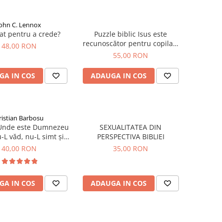
John C. Lennox
at pentru a crede?
Puzzle biblic Isus este
recunoscător pentru copilași
48,00 RON
(500 Piese)
55,00 RON
GA IN COS
ADAUGA IN COS
ristian Barbosu
 Unde este Dumnezeu
SEXUALITATEA DIN
-L văd, nu-L simt și
PERSPECTIVA BIBLIEI
nu-l aud?
40,00 RON
35,00 RON
GA IN COS
ADAUGA IN COS