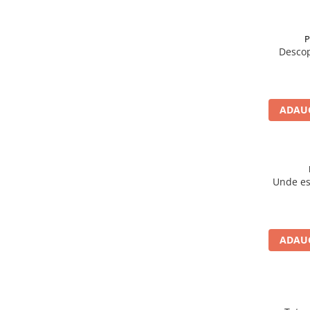
P
Descop
ADAUG
Unde e
ADAUG