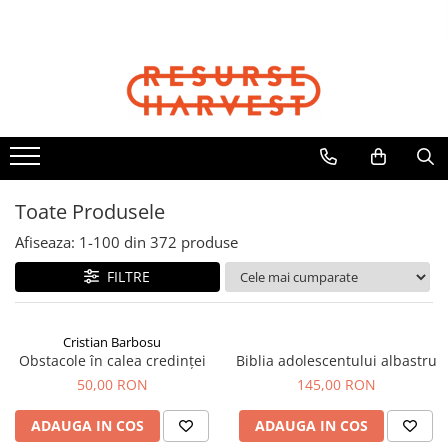
Cărți Creștine
Biblii
Copii
Cadouri
Articole Harvest
Cristian Barbosu
Biblia Dumitru Cornilescu
Cărți Copii
Căni
Textile
Cărți pentru Copii
Biblia NTR
Jocuri
Jurnale
Șepci
Căni, Pixuri, Brelocuri
Biblii pentru Copii
Biblia pentru Femei
DVD Cartea Cărților
Resurse pentru Grupurile Mici
Viața Creștină
Biblia pentru Adolescenți
Toate Produsele
Viața Creștină
Afiseaza:
1-
100
din
372
produse
Creștere Spirituală
FILTRE
Rugăciune
Lupta Spirituală
Încurajare în Suferință
Cristian Barbosu
Obstacole în calea credinței
Biblia adolescentului albastru
Cărți de Jocuri și Activități
50,00 RON
145,00 RON
Familie
Viața de Familie
ADAUGA IN COS
ADAUGA IN COS