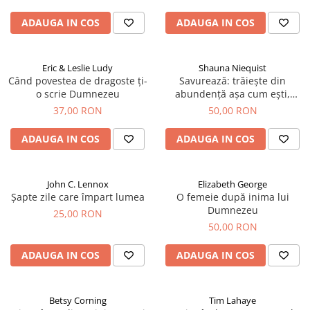
Devoționale/Meditații Biblice
ADAUGA IN COS
ADAUGA IN COS
Finanțe
Romane, Nuvele și Povestiri
Biografii
Eric & Leslie Ludy
Shauna Niequist
Când povestea de dragoste ți-
Savurează: trăiește din
Reviste
o scrie Dumnezeu
abundență așa cum ești,
acolo unde ești
Poezii
37,00 RON
50,00 RON
ADAUGA IN COS
ADAUGA IN COS
John C. Lennox
Elizabeth George
Șapte zile care împart lumea
O femeie după inima lui
Dumnezeu
25,00 RON
50,00 RON
ADAUGA IN COS
ADAUGA IN COS
Betsy Corning
Tim Lahaye