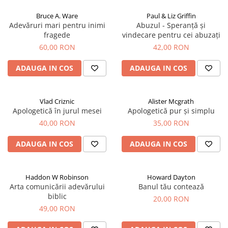
Bruce A. Ware
Paul & Liz Griffin
Adevăruri mari pentru inimi
Abuzul - Speranță și
fragede
vindecare pentru cei abuzați
60,00 RON
42,00 RON
ADAUGA IN COS
ADAUGA IN COS
Vlad Criznic
Alister Mcgrath
Apologetică în jurul mesei
Apologetică pur și simplu
40,00 RON
35,00 RON
ADAUGA IN COS
ADAUGA IN COS
Haddon W Robinson
Howard Dayton
Arta comunicării adevărului
Banul tău contează
biblic
20,00 RON
49,00 RON