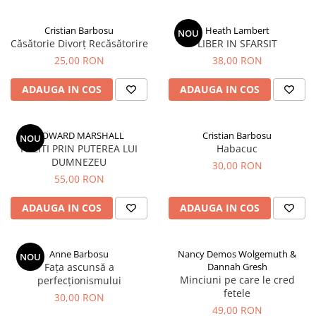
Parenting
Prietenie, Logodnă și Căsătorie
Cristian Barbosu
Heath Lambert
NOU
Bărbați
Căsătorie Divorț Recăsătorire
LIBER IN SFARSIT
Cărți de Colorat
25,00 RON
38,00 RON
Bebe
ADAUGA IN COS
ADAUGA IN COS
Femei
Adolescenți și Tineri
HOWARD MARSHALL
Cristian Barbosu
NOU
Păstorirea Bisericii
PAZITI PRIN PUTEREA LUI
Habacuc
DUMNEZEU
30,00 RON
Conducerea și Păstorirea Bisericii
55,00 RON
Lideri
Predicare
ADAUGA IN COS
ADAUGA IN COS
Consiliere
Lucrarea cu Copiii și Tinerii
Anne Barbosu
Nancy Demos Wolgemuth &
NOU
Grupuri Mici
Fața ascunsă a
Dannah Gresh
Închinare prin Muzică
Minciuni pe care le cred
perfecționismului
fetele
Apologetică
30,00 RON
49,00 RON