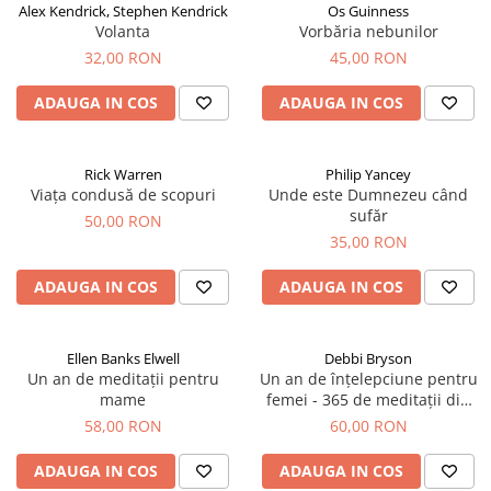
Alex Kendrick, Stephen Kendrick
Os Guinness
Volanta
Vorbăria nebunilor
32,00 RON
45,00 RON
ADAUGA IN COS
ADAUGA IN COS
Rick Warren
Philip Yancey
Viața condusă de scopuri
Unde este Dumnezeu când
sufăr
50,00 RON
35,00 RON
ADAUGA IN COS
ADAUGA IN COS
Ellen Banks Elwell
Debbi Bryson
Un an de meditații pentru
Un an de înțelepciune pentru
mame
femei - 365 de meditații din
Proverbe
58,00 RON
60,00 RON
ADAUGA IN COS
ADAUGA IN COS