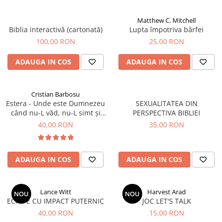
Matthew C. Mitchell
Biblia interactivă (cartonată)
Lupta împotriva bârfei
100,00 RON
25,00 RON
ADAUGA IN COS
ADAUGA IN COS
Cristian Barbosu
Estera - Unde este Dumnezeu
SEXUALITATEA DIN
când nu-L văd, nu-L simt și
PERSPECTIVA BIBLIEI
nu-l aud?
40,00 RON
35,00 RON
ADAUGA IN COS
ADAUGA IN COS
Lance Witt
Harvest Arad
NOU
NOU
ECHIPE CU IMPACT PUTERNIC
JOC LET'S TALK
40,00 RON
15,00 RON