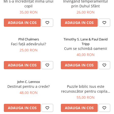
Mi s-a încredințat inima unui
Invingând temperamentul
copil
prin Duhul Sfânt
35,00 RON
26,00 RON
ADAUGA IN COS
ADAUGA IN COS
Phil Chalmers
Timothy S. Lane & Paul David
Faci față adevărului?
Tripp
Cum se schimbă oamenii
25,00 RON
40,00 RON
ADAUGA IN COS
ADAUGA IN COS
John C. Lennox
Destinat pentru a crede?
Puzzle biblic Isus este
recunoscător pentru copilași
48,00 RON
(500 Piese)
55,00 RON
ADAUGA IN COS
ADAUGA IN COS