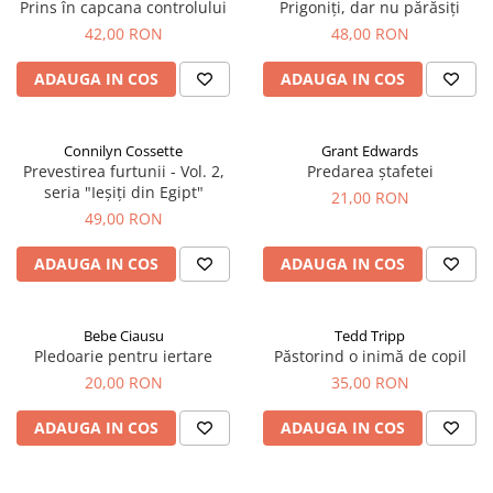
Prins în capcana controlului
Prigoniți, dar nu părăsiți
42,00 RON
48,00 RON
ADAUGA IN COS
ADAUGA IN COS
Connilyn Cossette
Grant Edwards
Prevestirea furtunii - Vol. 2,
Predarea ștafetei
seria "Ieșiți din Egipt"
21,00 RON
49,00 RON
ADAUGA IN COS
ADAUGA IN COS
Bebe Ciausu
Tedd Tripp
Pledoarie pentru iertare
Păstorind o inimă de copil
20,00 RON
35,00 RON
ADAUGA IN COS
ADAUGA IN COS