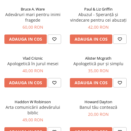
Bruce A. Ware
Paul & Liz Griffin
Adevăruri mari pentru inimi
Abuzul - Speranță și
fragede
vindecare pentru cei abuzați
60,00 RON
42,00 RON
ADAUGA IN COS
ADAUGA IN COS
Vlad Criznic
Alister Mcgrath
Apologetică în jurul mesei
Apologetică pur și simplu
40,00 RON
35,00 RON
ADAUGA IN COS
ADAUGA IN COS
Haddon W Robinson
Howard Dayton
Arta comunicării adevărului
Banul tău contează
biblic
20,00 RON
49,00 RON