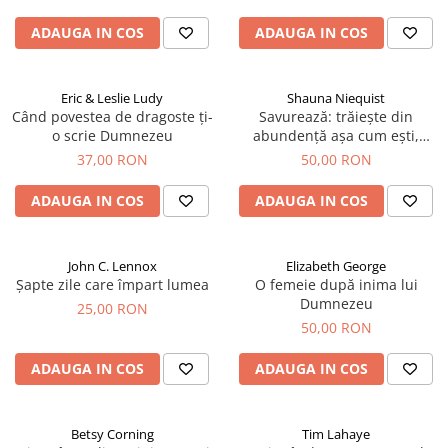
Devoționale/Meditații Biblice
ADAUGA IN COS
ADAUGA IN COS
Finanțe
Romane, Nuvele și Povestiri
Biografii
Eric & Leslie Ludy
Shauna Niequist
Când povestea de dragoste ți-
Savurează: trăiește din
Reviste
o scrie Dumnezeu
abundență așa cum ești,
acolo unde ești
Poezii
37,00 RON
50,00 RON
ADAUGA IN COS
ADAUGA IN COS
John C. Lennox
Elizabeth George
Șapte zile care împart lumea
O femeie după inima lui
Dumnezeu
25,00 RON
50,00 RON
ADAUGA IN COS
ADAUGA IN COS
Betsy Corning
Tim Lahaye