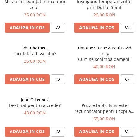
Mi s-a încredințat inima unui
Invingând temperamentul
copil
prin Duhul Sfânt
35,00 RON
26,00 RON
ADAUGA IN COS
ADAUGA IN COS
Phil Chalmers
Timothy S. Lane & Paul David
Faci față adevărului?
Tripp
Cum se schimbă oamenii
25,00 RON
40,00 RON
ADAUGA IN COS
ADAUGA IN COS
John C. Lennox
Destinat pentru a crede?
Puzzle biblic Isus este
recunoscător pentru copilași
48,00 RON
(500 Piese)
55,00 RON
ADAUGA IN COS
ADAUGA IN COS