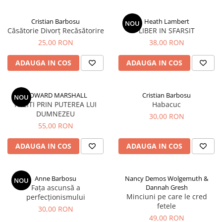
Parenting
Prietenie, Logodnă și Căsătorie
Cristian Barbosu
Heath Lambert
NOU
Bărbați
Căsătorie Divorț Recăsătorire
LIBER IN SFARSIT
Cărți de Colorat
25,00 RON
38,00 RON
Bebe
ADAUGA IN COS
ADAUGA IN COS
Femei
Adolescenți și Tineri
HOWARD MARSHALL
Cristian Barbosu
NOU
Păstorirea Bisericii
PAZITI PRIN PUTEREA LUI
Habacuc
DUMNEZEU
30,00 RON
Conducerea și Păstorirea Bisericii
55,00 RON
Lideri
Predicare
ADAUGA IN COS
ADAUGA IN COS
Consiliere
Lucrarea cu Copiii și Tinerii
Anne Barbosu
Nancy Demos Wolgemuth &
NOU
Grupuri Mici
Fața ascunsă a
Dannah Gresh
Închinare prin Muzică
Minciuni pe care le cred
perfecționismului
fetele
Apologetică
30,00 RON
49,00 RON