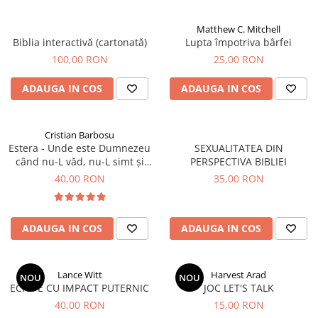
Matthew C. Mitchell
Biblia interactivă (cartonată)
Lupta împotriva bârfei
100,00 RON
25,00 RON
ADAUGA IN COS
ADAUGA IN COS
Cristian Barbosu
Estera - Unde este Dumnezeu
SEXUALITATEA DIN
când nu-L văd, nu-L simt și
PERSPECTIVA BIBLIEI
nu-l aud?
40,00 RON
35,00 RON
ADAUGA IN COS
ADAUGA IN COS
Lance Witt
Harvest Arad
NOU
NOU
ECHIPE CU IMPACT PUTERNIC
JOC LET'S TALK
40,00 RON
15,00 RON