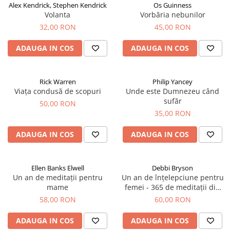
Alex Kendrick, Stephen Kendrick
Os Guinness
Volanta
Vorbăria nebunilor
32,00 RON
45,00 RON
ADAUGA IN COS
ADAUGA IN COS
Rick Warren
Philip Yancey
Viața condusă de scopuri
Unde este Dumnezeu când
sufăr
50,00 RON
35,00 RON
ADAUGA IN COS
ADAUGA IN COS
Ellen Banks Elwell
Debbi Bryson
Un an de meditații pentru
Un an de înțelepciune pentru
mame
femei - 365 de meditații din
Proverbe
58,00 RON
60,00 RON
ADAUGA IN COS
ADAUGA IN COS