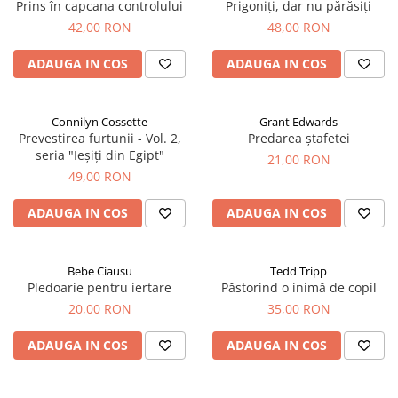
Prins în capcana controlului
Prigoniți, dar nu părăsiți
42,00 RON
48,00 RON
ADAUGA IN COS
ADAUGA IN COS
Connilyn Cossette
Grant Edwards
Prevestirea furtunii - Vol. 2,
Predarea ștafetei
seria "Ieșiți din Egipt"
21,00 RON
49,00 RON
ADAUGA IN COS
ADAUGA IN COS
Bebe Ciausu
Tedd Tripp
Pledoarie pentru iertare
Păstorind o inimă de copil
20,00 RON
35,00 RON
ADAUGA IN COS
ADAUGA IN COS