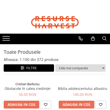
Cărți Creștine
Biblii
Copii
Cadouri
Articole Harvest
Cristian Barbosu
Biblia Dumitru Cornilescu
Cărți Copii
Căni
Textile
Cărți pentru Copii
Biblia NTR
Jocuri
Jurnale
Șepci
Căni, Pixuri, Brelocuri
Biblii pentru Copii
Biblia pentru Femei
DVD Cartea Cărților
Resurse pentru Grupurile Mici
Viața Creștină
Biblia pentru Adolescenți
Toate Produsele
Viața Creștină
Afiseaza:
1-
100
din
372
produse
Creștere Spirituală
FILTRE
Rugăciune
Lupta Spirituală
Încurajare în Suferință
Cristian Barbosu
Obstacole în calea credinței
Biblia adolescentului albastru
Cărți de Jocuri și Activități
50,00 RON
145,00 RON
Familie
Viața de Familie
ADAUGA IN COS
ADAUGA IN COS